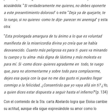
acusándola: “
Si verdaderamente me quieres, no debes oponerte
a este presentimiento doloroso
” o este “
Deja ya de quejarte, te
lo ruego, si no quieres -como te dije- parecer mi anemiga
” y esta
otra:
“
Esta prolongada amargura de tu ánimo a lo que es voluntad
manifiesta de la misericordia divina yo creía que se había
desvanecido. Cuanto más peligrosa es para ti -pues va minando
tu cuerpo y tu alma- más digna de lástima y más molesta es
para mí. Si -como dices- quieres agradarme en todo, te ruego
que, para no atormentarme y sobre todo para complacerme,
dejes esa queja con la que no me das gusto ni puedes llegar
conmigo a la felicidad. ¿Consentirás que yo vaya allá sin ti? ¿Yo,
a quien dices estar dispuesta a seguir hasta el infierno?
”(p. 134)
Con el contenido de la 5ta. carta Abelardo logra que Eloísa cambie
su actitud, aunque ella sigue expresándole su amor como lo