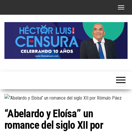
Skip
T
to
o
the
g
content
g
l
e
n
a
Héctor
v
Luis Sin
i
Censura
g
a
t
“Abelardo y Eloísa” un
i
romance del siglo XII por
o