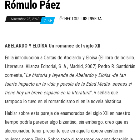
n
Rómulo Páez
By
HECTOR LUIS RIVERA
November 25, 2018
0
ABELARDO Y ELOÍSA Un romance del siglo XII
En la introducción a Cartas de Abelardo y Eloísa (El libro de bolsillo.
Literatura. Alianza Editorial, S. A., Madrid, 2007) Pedro R. Santidríán
comenta, “
La historia y leyenda de Abelardo y Eloísa -de tan
fuerte impacto en la vida y poesía de la Edad Media- apenas si
tiene hoy un breve espacio en la literatura
”. y señala que
tampoco lo tuvo en el romanticismo ni en la novela histórica.
Hablar sobre esta pareja de enamorados del siglo XII en nuestro
tiempo podría parecer algo bizantino, sin embargo, creo que es
aleccionador, tener presente que en aquella época existieron
mujeres como Eloísa. Sobre todo si tomamos en consideración la