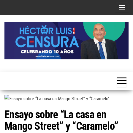
Skip
T
to
o
the
g
content
g
l
e
n
a
Héctor
v
Luis Sin
i
Censura
g
a
t
Ensayo sobre “La casa en
i
Mango Street” y “Caramelo”
o