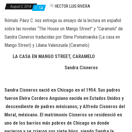
n
By
HECTOR LUIS RIVERA
August 2, 2018
0
Rómulo Páez C. nos entrega su ensayo de la lectura en español
sobre las novelas “The House on Mango Street” y “Caramelo” de
Sandra Cisneros traducidas por Elena Poniatowska (La casa en
Mango Street) y Liliana Valenzuela (Caramelo)
LA CASA EN MANGO STREET, CARAMELO
Sandra Cisneros
Sandra Cisneros nació en Chicago en el 1954. Sus padres
fueron Elvira Cordero Anguiano nacida en Estados Unidos y
descendiente de padres méxicanos; y Alfredo Cisneros del
Moral, méxicano. El matrimonio Cisneros se residenció en
uno de los barrios más pobres de Chicago en donde
nacieron y se criaron sus siete hijos, siendo Sandra la