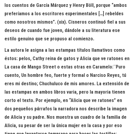
los cuentos de García Márquez y Henry Böll, porque “ambos
preferíamos a los escritores experimentales […] rebeldes
como nosotros mismos”. (xix). Cisneros continuó fiel a sus
deseos de cuando fue joven, dándole a su literatura ese
estilo genuino que se propuso al comienzo.
La autora le asigna a las estampas títulos llamativos como
éstos: pelos, Cathy reina de gatos y Alicia que ve ratones en
La casa de Mango Street o estas otras en Caramelo:¨Puro
cuento, Un hombre feo, fuerte y formal o Narciso Reyes, tú
eres mi destino; Chuchuluco de mis amores. La extensión de
las estampas en ambos libros varia, pero la mayoria tienen
corto el texto. Por ejemplo, en “Alicia que ve ratones” en
dos pequeños párrafos la narradora nos describe la imagen
de Alicia y su padre. Nos muestra un cuadro de la familia de
Alicia, su pesar de ser la única mujer en la casa y por eso
tiene que levantarse temprano para hacer las tortillas;