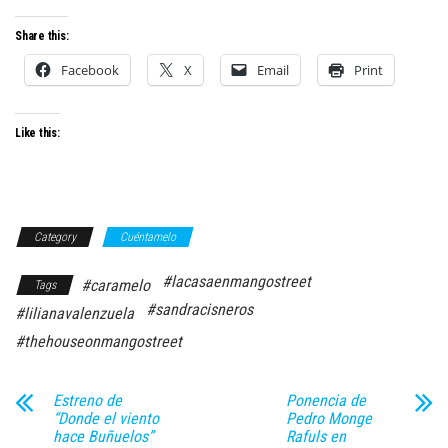
Share this:
Facebook
X
Email
Print
Like this:
Category
Cuéntamelo
#lacasaenmangostreet
#caramelo
Tags
#sandracisneros
#lilianavalenzuela
#thehouseonmangostreet
Estreno de
Ponencia de
“Donde el viento
Pedro Monge
hace Buñuelos”
Rafuls en