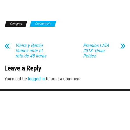
Category
Cuéntamelo
Vieira y García
Premios LATA
Gámez ante el
2018: Omar
reto de 48 horas
Peláez
Leave a Reply
You must be
logged in
to post a comment.
Proudly powered by
WordPress
|
Theme:
Envo Magazine