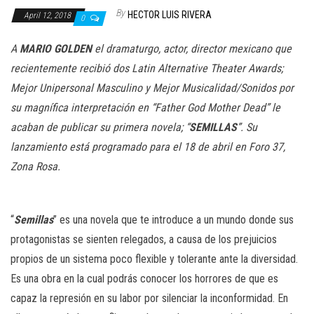
n
By
HECTOR LUIS RIVERA
April 12, 2018
0
A
MARIO GOLDEN
el dramaturgo, actor, director mexicano que
recientemente recibió dos Latin Alternative Theater Awards;
Mejor Unipersonal Masculino y Mejor Musicalidad/Sonidos por
su magnífica interpretación en “Father God Mother Dead” le
acaban de publicar su primera novela; “
SEMILLAS
”. Su
lanzamiento está programado para el 18 de abril en Foro 37,
Zona Rosa.
“
Semillas
” es una novela que te introduce a un mundo donde sus
protagonistas se sienten relegados, a causa de los prejuicios
propios de un sistema poco flexible y tolerante ante la diversidad.
Es una obra en la cual podrás conocer los horrores de que es
capaz la represión en su labor por silenciar la inconformidad. En