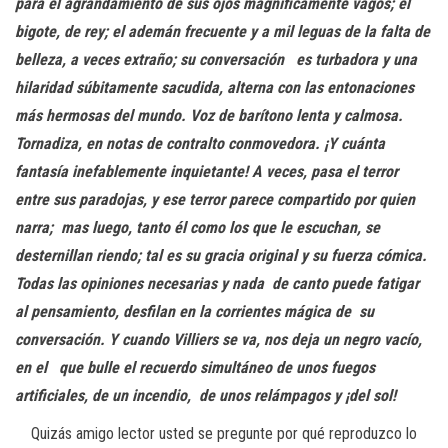
para el
agrandamiento de sus ojos magníficamente vagos; el
bigote, de rey; el ademán
frecuente y a mil leguas de la falta de
belleza, a veces extraño; su conversación
es turbadora y una
hilaridad súbitamente sacudida, alterna con las entonaciones
más hermosas del mundo. Voz de barítono lenta y calmosa.
Tornadiza, en notas
de contralto conmovedora. ¡Y cuánta
fantasía inefablemente inquietante! A veces,
pasa el terror
entre sus paradojas, y ese terror parece compartido por quien
narra;
mas luego, tanto él como los que le escuchan, se
desternillan riendo; tal es su
gracia original y su fuerza cómica.
Todas las opiniones necesarias y nada
de canto puede fatigar
al pensamiento, desfilan en la corrientes mágica de
su
conversación. Y cuando Villiers se va, nos deja un negro vacío,
en el
que bulle el recuerdo
simultáneo de unos fuegos
artificiales, de un incendio,
de unos relámpagos y ¡del sol!
Quizás amigo lector usted se pregunte por qué reproduzco lo