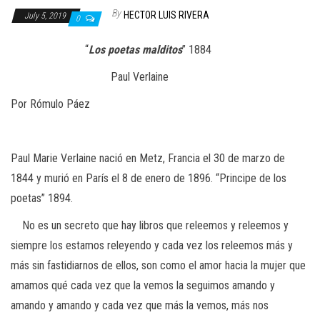
n
By
HECTOR LUIS RIVERA
July 5, 2019
0
“
Los poetas malditos
” 1884
Paul Verlaine
Por Rómulo Páez
Paul Marie Verlaine nació en Metz, Francia el 30 de marzo de
1844 y murió en París el 8 de enero de 1896. “Principe de los
poetas” 1894.
No es un secreto que hay libros que releemos y releemos y
siempre los estamos releyendo y cada vez los releemos más y
más sin fastidiarnos de ellos, son como el amor hacia la mujer que
amamos qué cada vez que la vemos la seguimos amando y
amando y amando y cada vez que más la vemos, más nos