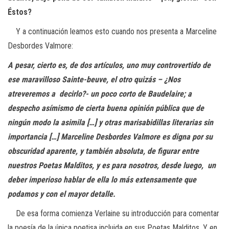
Éstos?
Y a continuación leamos esto cuando nos presenta a Marceline
Desbordes Valmore:
A pesar, cierto es, de dos artículos, uno muy controvertido de
ese
maravilloso Sainte-beuve, el otro quizás – ¿Nos
atreveremos a
decirlo?- un poco corto de Baudelaire; a
despecho asímismo de cierta
buena opinión pública que de
ningún modo la asimila […] y otras
marisabidillas literarias sin
importancia […] Marceline Desbordes
Valmore es digna por su
obscuridad aparente, y también absoluta, de
figurar entre
nuestros Poetas Malditos, y es para nosotros, desde luego,
un
deber imperioso hablar de ella lo más extensamente que
podamos y
con el mayor detalle.
De esa forma comienza Verlaine su introducción para comentar
la poesía de la única poetisa incluida en sus
Poetas Malditos
. Y en