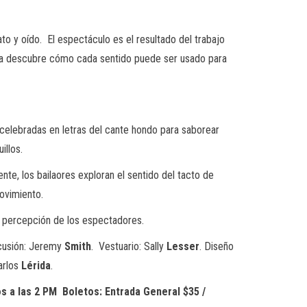
fato y oído. El espectáculo es el resultado del trabajo
encia descubre cómo cada sentido puede ser usado para
o celebradas en letras del cante hondo para saborear
illos.
nte, los bailaores exploran el sentido del tacto de
ovimiento.
la percepción de los espectadores.
cusión: Jeremy
Smith
. Vestuario: Sally
Lesser
. Diseño
Carlos
Lérida
.
s a las 2 PM Boletos: Entrada General $35 /