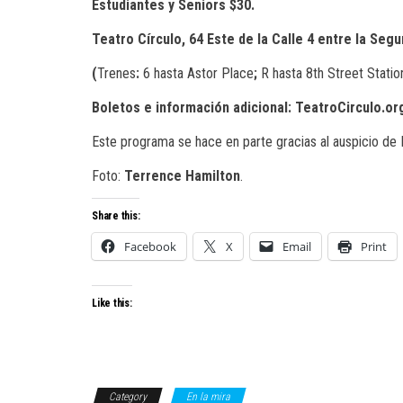
Estudiantes y Seniors $30.
Teatro Círculo, 64 Este de la Calle 4 entre la Se
(
Trenes
:
6
hasta
Astor
Place
;
R
hasta
8th
Street
Statio
Boletos e información adicional: TeatroCirculo.or
Este
programa
se
hace
en
parte gracias al auspicio de
Foto:
Terrence
Hamilton
.
Share this:
Facebook
X
Email
Print
Like this:
Category
En la mira