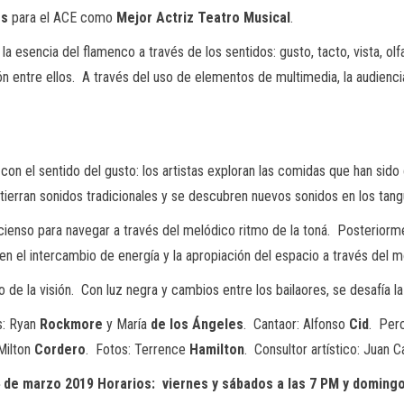
es
para el ACE como
Mejor
Actriz
Teatro
Musical
.
r la esencia del flamenco a través de los sentidos: gusto, tacto, vista, ol
ación entre ellos. A través del uso de elementos de multimedia, la audi
a con el sentido del gusto: los artistas exploran las comidas que han sid
tierran sonidos tradicionales y se descubren nuevos sonidos en los tangu
incienso para navegar a través del melódico ritmo de la toná. Posteriorme
 el intercambio de energía y la apropiación del espacio a través del m
do de la visión. Con luz negra y cambios entre los bailaores, se desafía 
s: Ryan
Rockmore
y María
de
los
Ángeles
. Cantaor: Alfonso
Cid
. Per
Milton
Cordero
. Fotos: Terrence
Hamilton
. Consultor artístico: Juan 
4 de marzo 2019 Horarios: viernes y sábados a las 7 PM y domingo