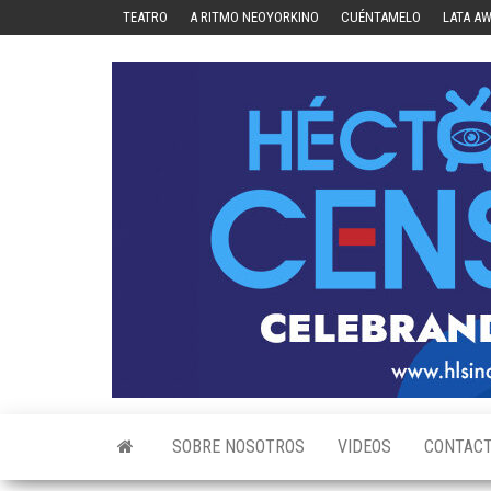
Skip
TEATRO
A RITMO NEOYORKINO
CUÉNTAMELO
LATA A
to
the
content
SOBRE NOSOTROS
VIDEOS
CONTAC