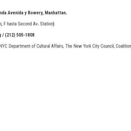
gunda Avenida y Bowery, Manhattan.
n
;
F
hasta
Second
Av
.
Station
)
g / (212) 505-1808
 NYC Department of Cultural Affairs, The New York City Council, Coalitio