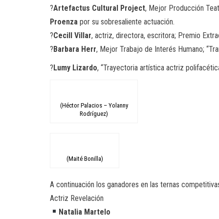
?
Artefactus Cultural Project
, Mejor Producción Teatr
Proenza
por su sobresaliente actuación.
?
Cecill Villar
, actriz, directora, escritora; Premio Extra
?
Barbara Herr
, Mejor Trabajo de Interés Humano; “Tran
?
Lumy Lizardo
, “Trayectoria artística actriz polifacét
(Héctor Palacios – Yolanny
Rodríguez)
(Maité Bonilla)
A continuación los ganadores en las ternas competitiva
Actriz Revelación
Natalia Martelo