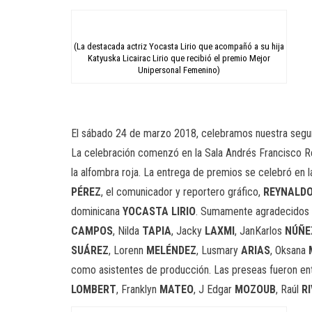
(La destacada actriz Yocasta Lirio que acompañó a su hija
Katyuska Licairac Lirio que recibió el premio Mejor
Unipersonal Femenino)
El sábado 24 de marzo 2018, celebramos nuestra segu
La celebración comenzó en la Sala Andrés Francisco R
la alfombra roja. La entrega de premios se celebró en la
PÉREZ
, el comunicador y reportero gráfico,
REYNALDO
dominicana
YOCASTA LIRIO
. Sumamente agradecidos a
CAMPOS
, Nilda
TAPIA
, Jacky
LAXMI
, JanKarlos
NÚÑE
SUÁREZ
, Lorenn
MELÉNDEZ
, Lusmary
ARIAS
, Oksana
como asistentes de producción. Las preseas fueron e
LOMBERT
, Franklyn
MATEO
, J Edgar
MOZOUB
, Raúl
R