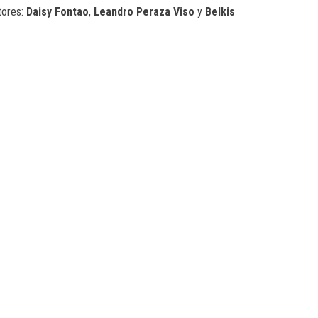
tores:
Daisy Fontao
,
Leandro Peraza Viso
y
Belkis