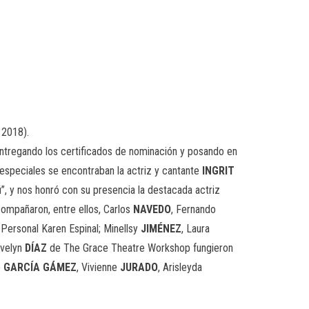
 2018).
ntregando los certificados de nominación y posando en
s especiales se encontraban la actriz y cantante
INGRIT
iú”, y nos honró con su presencia la destacada actriz
ompañaron, entre ellos, Carlos
NAVEDO
, Fernando
Personal Karen Espinal; Minellsy
JIMÉNEZ
, Laura
velyn
DÍAZ
de The Grace Theatre Workshop fungieron
o
GARCÍA GÁMEZ
, Vivienne
JURADO
, Arisleyda