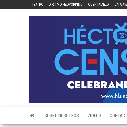
Skip
TEATRO
A RITMO NEOYORKINO
CUÉNTAMELO
LATA A
to
the
content
SOBRE NOSOTROS
VIDEOS
CONTAC