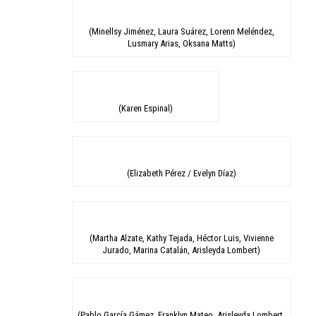
(Minellsy Jiménez, Laura Suárez, Lorenn Meléndez,
Lusmary Arias, Oksana Matts)
(Karen Espinal)
(Elizabeth Pérez / Evelyn Díaz)
(Martha Alzate, Kathy Tejada, Héctor Luis, Vivienne
Jurado, Marina Catalán, Arisleyda Lombert)
(Pablo García Gámez, Franklyn Mateo, Arisleyda Lombert,