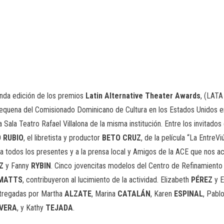
nda edición de los premios
Latin Alternative Theater Awards
, (LATA
equena del Comisionado Dominicano de Cultura en los Estados Unidos e
 Sala Teatro Rafael Villalona de la misma institución. Entre los invitado
 RUBIO
, el libretista y productor
BETO CRUZ
, de la película “La EntreV
 todos los presentes y a la prensa local y Amigos de la ACE que nos ac
Z
y Fanny
RYBIN
. Cinco jovencitas modelos del Centro de Refinamiento 
MATTS
, contribuyeron al lucimiento de la actividad. Elizabeth
PÉREZ
y E
ntregadas por Martha
ALZATE
, Marina
CATALÁN
, Karen
ESPINAL
, Pabl
IVERA
, y Kathy
TEJADA
.