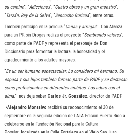
su camino
“, “
Adicciones
“, “
Cuatro obras y un gran maestro
“,
“
Tarzán, Rey de la Selva
“, “
Sancocho Boricua
“, entre otras.
También participó en la película “
Canas y arrugas
” . Con Alianza
para un PR sin Drogas realiza el proyecto “
Sembrando valores
“,
como parte de PADF y representa el personaje de Don
Diccionario para fomentar la lectura, la honestidad y el
agradecimiento a los adultos mayores.
“
Es un ser humano espectacular. Lo considero mi hermano. Su
esposa y sus hijos también forman parte de PADF y se destacan
como profesionales en diferentes ámbitos. Los adoro con el
alma.
” nos deja saber
Carlos Jr. González
, director de PADF
•
Alejandro Montalvo
recibirá su reconocimiento el 30 de
septiembre en la segunda edición de LATA Edición Puerto Rico a
celebrarse en la Fundación Nacional para la Cultura
Popular localizada en la Calle Fortaleza en el Viejo San Juan.