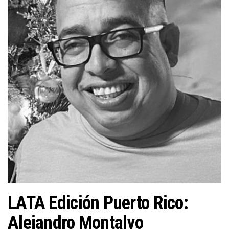
n
LATA Edición Puerto Rico:
Alejandro Montalvo