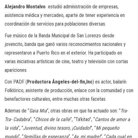
Alejandro Montalvo
estudió administración de empresas,
asistencia médica y mercadeo, aparte de tener experiencia en
coordinación de servicios para poblaciones diversas.
Fue músico de la Banda Municipal de San Lorenzo desde
jovencito, banda que ganó varios reconocimientos nacionales y
representaron a Puerto Rico en el exterior. Ha participado en
varias iniciativas artísticas de cine, teatro y televisión con cortas
apariciones.
Con PADF (
Productora Ángeles-del-fin,Inc
) es actor, bailarín
Folklórico, asistente de producción, enlace con la comunidad y con
benefactores culturales, entre muchas otras facetas.
Ademas de “
Gaia Mia
“, otras obras en que ha actuado son: “
Tra-
Tra- Cadabra
“, “
Chicos de la calle
“, “Ta’kitao”, “
Cantos de amor a
la vida
“, “
Juventud, divino tesoro, ¡Cuidado!
“, “
Mi pequeño
mundo
“, “
Semillas de esperanza
“, “
Ay, mi madre!
“, “
Cada cual en