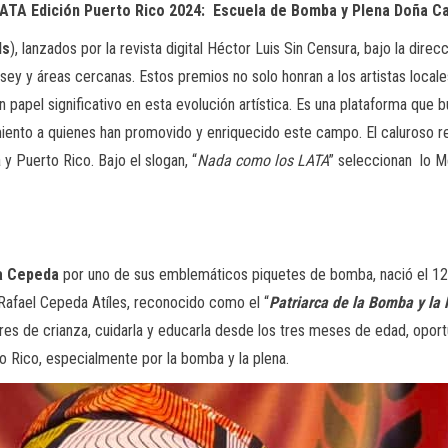
LATA Edición Puerto Rico 2024: Escuela de Bomba y Plena Doña 
ds
), lanzados por la revista digital Héctor Luis Sin Censura, bajo la direc
sey y áreas cercanas. Estos premios no solo honran a los artistas loca
n papel significativo en esta evolución artística. Es una plataforma que 
ento a quienes han promovido y enriquecido este campo. El caluroso rec
y Puerto Rico. Bajo el slogan, “
Nada como los LATA
” seleccionan lo M
a Cepeda
por uno de sus emblemáticos piquetes de bomba, nació el 12 
Rafael Cepeda Atíles, reconocido como el “
Patriarca de la Bomba y la 
res de crianza, cuidarla y educarla desde los tres meses de edad, opor
o Rico, especialmente por la bomba y la plena.