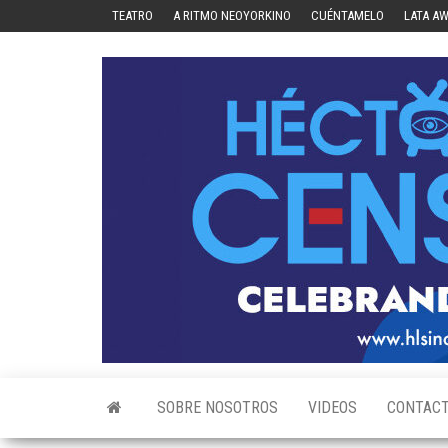
Skip
TEATRO
A RITMO NEOYORKINO
CUÉNTAMELO
LATA A
to
the
content
SOBRE NOSOTROS
VIDEOS
CONTAC