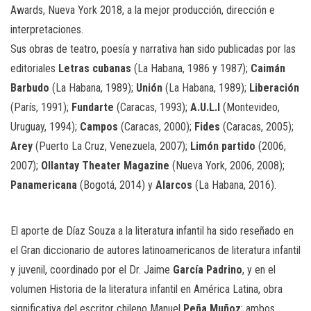
Awards, Nueva York 2018, a la mejor producción, dirección e
interpretaciones.
Sus obras de teatro, poesía y narrativa han sido publicadas por las
editoriales
Letras cubanas
(La Habana, 1986 y 1987);
Caimán
Barbudo
(La Habana, 1989);
Unión
(La Habana, 1989);
Liberación
(París, 1991);
Fundarte
(Caracas, 1993);
A.U.L.I
(Montevideo,
Uruguay, 1994);
Campos
(Caracas, 2000);
Fides
(Caracas, 2005);
Arey
(Puerto La Cruz, Venezuela, 2007);
Limón partido
(2006,
2007);
Ollantay Theater Magazine
(Nueva York, 2006, 2008);
Panamericana
(Bogotá, 2014) y
Alarcos
(La Habana, 2016).
El aporte de Díaz Souza a la literatura infantil ha sido reseñado en
el Gran diccionario de autores latinoamericanos de literatura infantil
y juvenil, coordinado por el Dr. Jaime
García Padrino
, y en el
volumen Historia de la literatura infantil en América Latina, obra
significativa del escritor chileno Manuel
Peña Muñoz
; ambos