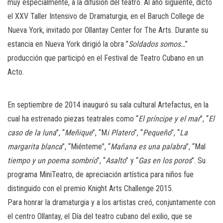
muy especialmente, a la difusión del teatro. Al año siguiente, dictó
el XXV Taller Intensivo de Dramaturgia, en el Baruch College de
Nueva York, invitado por Ollantay Center for The Arts. Durante su
estancia en Nueva York dirigió la obra ”
Soldados somos…
”
producción que participó en el Festival de Teatro Cubano en un
Acto.
En septiembre de 2014 inauguró su sala cultural Artefactus, en la
cual ha estrenado piezas teatrales como “
El príncipe y el mar
”, “
El
caso de la luna
”, “
Meñique
”, “M
i Platero
”, “
Pequeño
”, “
La
margarita blanca
”, “Miénteme”, “
Mañana es una palabra
”, “Mal
tiempo y un poema sombrío
”, “
Asalto
” y “
Gas en los poros
”. Su
programa MiniTeatro, de apreciación artística para niños fue
distinguido con el premio Knight Arts Challenge 2015.
Para honrar la dramaturgia y a los artistas creó, conjuntamente con
el centro Ollantay, el Día del teatro cubano del exilio, que se