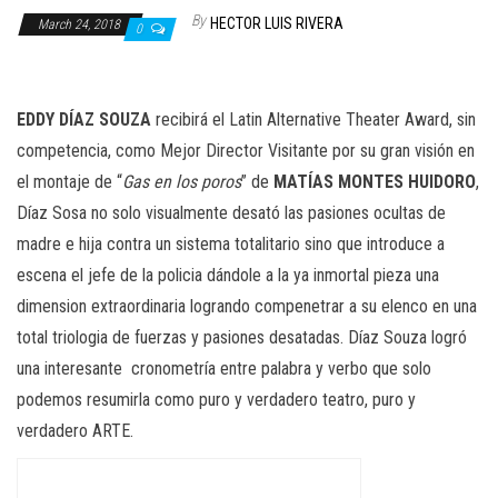
n
By
HECTOR LUIS RIVERA
March 24, 2018
0
EDDY DÍAZ SOUZA
recibirá el Latin Alternative Theater Award, sin
competencia, como Mejor Director Visitante por su gran visión en
el montaje de “
Gas en los poros
” de
MATÍAS MONTES HUIDORO
,
Díaz Sosa no solo visualmente desató las pasiones ocultas de
madre e hija contra un sistema totalitario sino que introduce a
escena el jefe de la policia dándole a la ya inmortal pieza una
dimension extraordinaria logrando compenetrar a su elenco en una
total triologia de fuerzas y pasiones desatadas. Díaz Souza logró
una interesante cronometría entre palabra y verbo que solo
podemos resumirla como puro y verdadero teatro, puro y
verdadero ARTE.