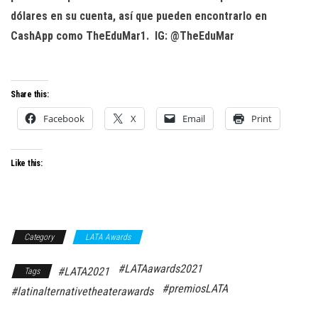
dólares en su cuenta, así que pueden encontrarlo en
CashApp como TheEduMar1. IG: @TheEduMar
Share this:
Facebook
X
Email
Print
Like this:
Category
LATA Awards
#LATAawards2021
#LATA2021
Tags
#premiosLATA
#latinalternativetheaterawards