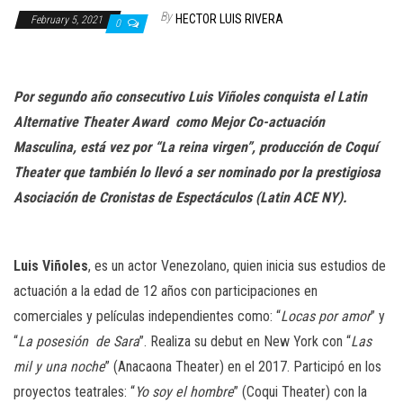
n
By
HECTOR LUIS RIVERA
February 5, 2021
0
Por segundo año consecutivo Luis Viñoles conquista el Latin
Alternative Theater Award
como Mejor Co-actuación
Masculina, está vez por “
La reina virgen
”, producción de Coquí
Theater que también lo llevó a ser nominado por la prestigiosa
Asociación de Cronistas de Espectáculos (Latin ACE NY).
Luis Viñoles
, es un actor Venezolano, quien inicia sus estudios de
actuación a la edad de 12 años con participaciones en
comerciales y películas independientes como: “
Locas por amor
” y
“
La posesión
de Sara
”. Realiza su debut en New York con “
Las
mil y una noche
” (Anacaona Theater) en el 2017. Participó en los
proyectos teatrales: “
Yo soy el hombre
” (Coqui Theater) con la