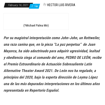
n
By
HECTOR LUIS RIVERA
February 16, 2021
0
(?Michael Palma Mir)
Por su magistral interpretación como
John-John, un Rottweiler,
una raza canina que, en la pieza “La paz perpetua”
de Juan
Mayorca, ha sido adoctrinado para adquirir agresividad, lealtad
y obediencia ciega al comando del amo, PEDRO DE LEÓN, recibe
el Premio Extraordinario de Actuación Sobresaliente Latin
Alternative Theater Award 2021. De León nos ha regalado, a
principios del 2020, bajo la experta dirección de Leyma López
una de las más depuradas interpretaciones en los últimos años
representada en Repertorio Español.