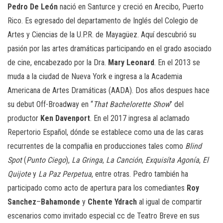
Pedro De León
nació en Santurce y creció en Arecibo, Puerto
Rico. Es egresado del departamento de Inglés del Colegio de
Artes y Ciencias de la U.P.R. de Mayagüez. Aquí descubrió su
pasión por las artes dramáticas participando en el grado asociado
de cine, encabezado por la Dra.
Mary Leonard
. En el 2013 se
muda a la ciudad de Nueva York e ingresa a la Academia
Americana de Artes Dramáticas (AADA). Dos años despues hace
su debut Off-Broadway en “
That Bachelorette Show
” del
productor
Ken Davenport
. En el 2017 ingresa al aclamado
Repertorio Español, dónde se establece como una de las caras
recurrentes de la compañia en producciones tales como
Blind
Spot
(
Punto Ciego
),
La Gringa
,
La Canción
,
Exquisíta Agonía
,
El
Quijote
y
La Paz Perpetua
, entre otras. Pedro también ha
participado como acto de apertura para los comediantes
Roy
Sanchez
–
Bahamonde
y
Chente Ydrach
al igual de compartir
escenarios como invitado especial cc de Teatro Breve en sus