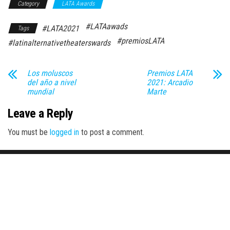
Category
LATA Awards
#LATAawads
#LATA2021
Tags
#premiosLATA
#latinalternativetheaterswards
Los moluscos
Premios LATA
del año a nivel
2021: Arcadio
mundial
Marte
Leave a Reply
You must be
logged in
to post a comment.
Proudly powered by
WordPress
|
Theme:
Envo Magazine