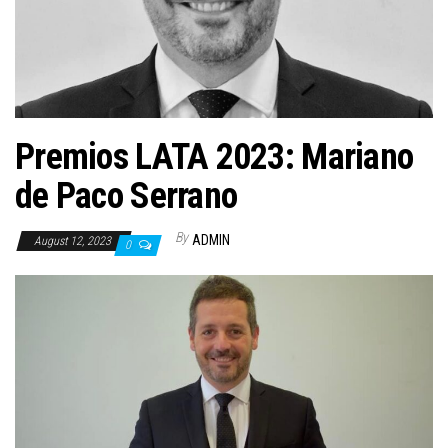
n
Premios LATA 2023: Mariano
de Paco Serrano
By
ADMIN
August 12, 2023
0