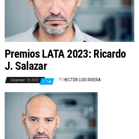
n
Premios LATA 2023: Ricardo
J. Salazar
By
HECTOR LUIS RIVERA
December 19, 2022
0