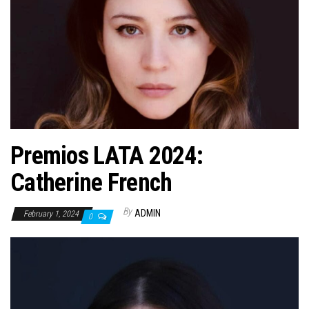
n
Premios LATA 2024:
Catherine French
By
ADMIN
February 1, 2024
0