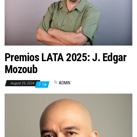
n
Premios LATA 2025: J. Edgar
Mozoub
By
ADMIN
August 29, 2024
0