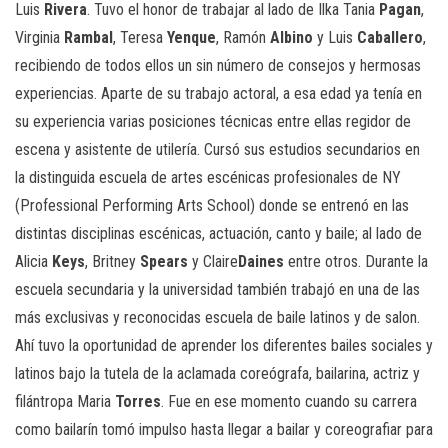
Luis
Rivera
. Tuvo el honor de trabajar al lado de Ilka Tania
Pagan
,
Virginia
Rambal
, Teresa
Yenque
, Ramón
Albino
y Luis
Caballero
,
recibiendo de todos ellos un sin número de consejos y hermosas
experiencias. Aparte de su trabajo actoral, a esa edad ya tenía en
su experiencia varias posiciones técnicas entre ellas regidor de
escena y asistente de utilería. Cursó sus estudios secundarios en
la distinguida escuela de artes escénicas profesionales de NY
(Professional Performing Arts School) donde se entrenó en las
distintas disciplinas escénicas, actuación, canto y baile; al lado de
Alicia
Keys
, Britney
Spears
y Claire
Daines
entre otros. Durante la
escuela secundaria y la universidad también trabajó en una de las
más exclusivas y reconocidas escuela de baile latinos y de salon.
Ahí tuvo la oportunidad de aprender los diferentes bailes sociales y
latinos bajo la tutela de la aclamada coreógrafa, bailarina, actriz y
filántropa Maria
Torres
. Fue en ese momento cuando su carrera
como bailarín tomó impulso hasta llegar a bailar y coreografiar para