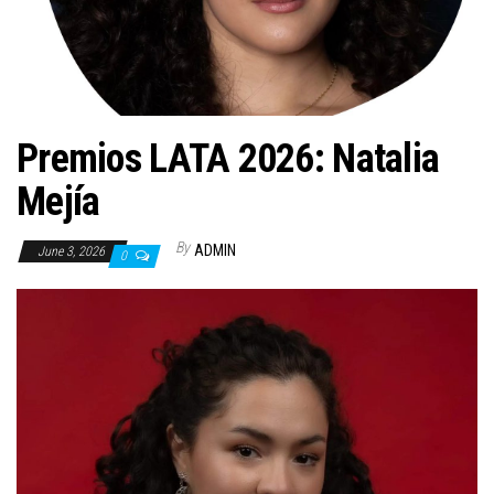
n
Premios LATA 2026: Natalia
Mejía
By
ADMIN
June 3, 2026
0