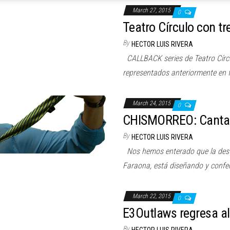
March 27, 2015
0
Teatro Círculo con tr
By
HECTOR LUIS RIVERA
CALLBACK series de Teatro Círcul
representados anteriormente en 
March 24, 2015
0
CHISMORREO: Cantat
By
HECTOR LUIS RIVERA
Nos hemos enterado que la des
Faraona, está diseñando y confe
March 22, 2015
0
E3Outlaws regresa a
By