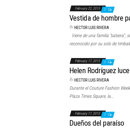
February 22, 2015
0
Vestida de hombre 
By
HECTOR LUIS RIVERA
Viene de una familia “salsera”, s
reconocido por su solo de timbal
February 17, 2015
0
Helen Rodríguez luce
By
HECTOR LUIS RIVERA
Durante el Couture Fashion Week 
Plaza Times Square, la…
February 17, 2015
0
Dueños del paraíso