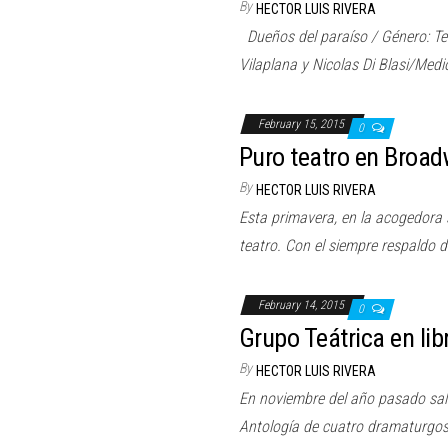
By
HECTOR LUIS RIVERA
Dueños del paraíso / Género: Tele
Vilaplana y Nicolas Di Blasi/Med
February 15, 2015
0
Puro teatro en Broa
By
HECTOR LUIS RIVERA
Esta primavera, en la acogedora 
teatro. Con el siempre respaldo 
February 14, 2015
0
Grupo Teátrica en lib
By
HECTOR LUIS RIVERA
En noviembre del año pasado salió
Antología de cuatro dramaturgos 