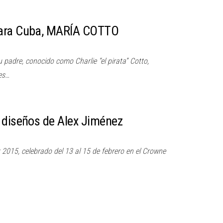
para Cuba, MARÍA COTTO
u padre, conocido como Charlie “el pirata” Cotto,
es…
 diseños de Alex Jiménez
2015, celebrado del 13 al 15 de febrero en el Crowne