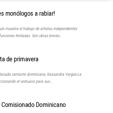
es monólogos a rabiar!
o muestra el trabajo de artistas independientes
funciones limitadas. Son obras breves…
a de primavera
tacada cantante dominicana, Kassandra Vargas-La
ccionando el vestuario para sus…
l Comisionado Dominicano