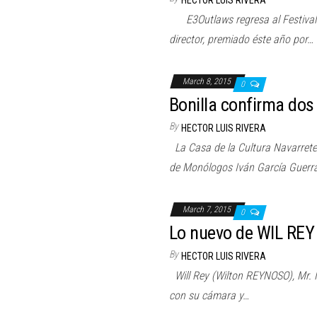
HECTOR LUIS RIVERA
E3Outlaws regresa al Festival 
director, premiado éste año por…
March 8, 2015
0
Bonilla confirma dos
By
HECTOR LUIS RIVERA
La Casa de la Cultura Navarrete 
de Monólogos Iván García Guerr
March 7, 2015
0
Lo nuevo de WIL REY
By
HECTOR LUIS RIVERA
Will Rey (Wilton REYNOSO), Mr. M
con su cámara y…