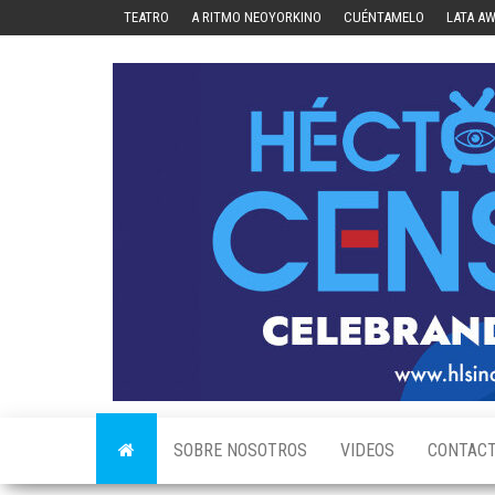
Skip
TEATRO
A RITMO NEOYORKINO
CUÉNTAMELO
LATA A
to
the
content
SOBRE NOSOTROS
VIDEOS
CONTAC