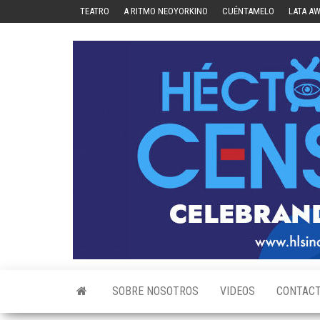
Skip
TEATRO
A RITMO NEOYORKINO
CUÉNTAMELO
LATA A
to
the
content
SOBRE NOSOTROS
VIDEOS
CONTAC