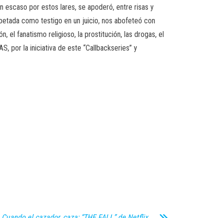
an escaso por estos lares, se apoderó, entre risas y
spetada como testigo en un juicio, nos abofeteó con
, el fanatismo religioso, la prostitución, las drogas, el
S, por la iniciativa de este “Callbackseries” y
Cuando el cazador, caza; “THE FALL” de Netflix.