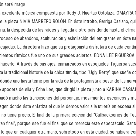
ión será.image
con excelente música compuesta por Rody J. Huertas Ostolaza, OMAYR
 de la pieza NIVIA MARRERO ROLÓN. En éste introito, Garriga Casiano, qu
ria, la despedida de las raíces y llegada a otro país donde hasta el clima
l proceso de abandono, aculturación y asimilación del emigrante en ésta
cajadas. La directora hizo que su protagonista disfrutará de cada centí
vimientos rítmicos fue uno de sus grandes aciertos. EDNA LEE FIGUEROA 
hacerlo. A través de sus ojos, enmarcados en espejuelos, Figueroa saca
 la tradicional historia de la chica tímida, tipo “Ugly Betty” que sueña
donde uno hasta teme por la vida de la protagonista a pesar de las ner
se apodera de ella y Edna Lee, que dirigió la pieza junto a KARINA CAS
 cuidó mucho las transiciones del personaje, movimientos escénicos y man
gen donde ésta enfatiza el que le demos valor a la utilería en escena al
o tiene precio. El final de la primera edición del “Callbackseries de Teat
final”, porque ese fue el final que se merecía este espectáculo. Sant
y lo que en cualquier otra mano, sobretodo en esta ciudad, se hubiera c