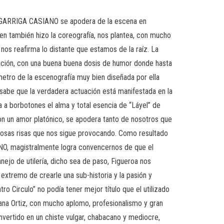
A GARRIGA CASIANO se apodera de la escena en
ien también hizo la coreografía, nos plantea, con mucho
 nos reafirma lo distante que estamos de la raíz. La
 nación, con una buena buena dosis de humor donde hasta
metro de la escenografía muy bien diseñada por ella
sabe que la verdadera actuación está manifestada en la
 a borbotones el alma y total esencia de “Láyel” de
 con un amor platónico, se apodera tanto de nosotros que
viosas risas que nos sigue provocando. Como resultado
IANO, magistralmente logra convencernos de que el
ejo de utilería, dicho sea de paso, Figueroa nos
 extremo de crearle una sub-historia y la pasión y
ro Circulo” no podía tener mejor título que el utilizado
ana Ortiz, con mucho aplomo, profesionalismo y gran
onvertido en un chiste vulgar, chabacano y mediocre,