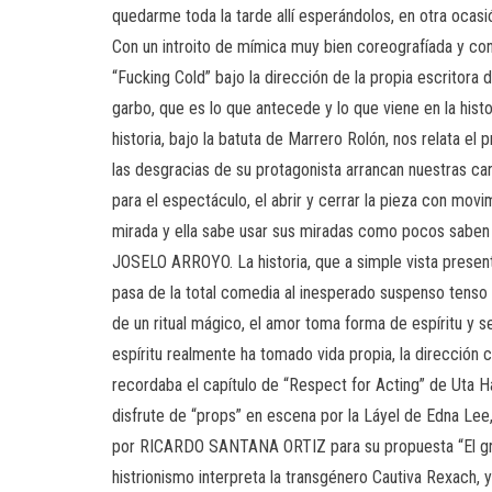
quedarme toda la tarde allí esperándolos, en otra ocas
Con un introito de mímica muy bien coreografíada y 
“Fucking Cold” bajo la dirección de la propia escritora
garbo, que es lo que antecede y lo que viene en la histo
historia, bajo la batuta de Marrero Rolón, nos relata e
las desgracias de su protagonista arrancan nuestras car
para el espectáculo, el abrir y cerrar la pieza con mo
mirada y ella sabe usar sus miradas como pocos saben 
JOSELO ARROYO. La historia, que a simple vista presenta
pasa de la total comedia al inesperado suspenso tenso 
de un ritual mágico, el amor toma forma de espíritu y 
espíritu realmente ha tomado vida propia, la dirección
recordaba el capítulo de “Respect for Acting” de Uta Ha
disfrute de “props” en escena por la Láyel de Edna Lee, n
por RICARDO SANTANA ORTIZ para su propuesta “El gran 
histrionismo interpreta la transgénero Cautiva Rexach, 