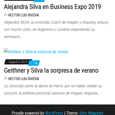
n
Alejandra Silva en Business Expo 2019
By
HECTOR LUIS RIVERA
Alejandra SILVA, la conocida Coach de imagen y etiqueta, estuvo,
con mucho éxito, en Argentina y Londres impartiendo su
seminario…
August 3, 2019
0
Geithner y Silva la sorpresa de verano
By
HECTOR LUIS RIVERA
La conocida como la dama de hierro, por no haber cedido su
corazón, la estilista personal, asesora de imagen, etiqueta…
Proudly powered by
WordPress
|
Theme:
Envo Magazine