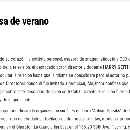
esa de verano
do su corazón, la estilista personal, asesora de imagen, etiqueta y CE
 de la televisión, el destacado actor, director y docente
HARRY GEIT
 ocultar la relación hasta que la misma se consolidara pero el actor no
e Directores donde él fue invitado a participar, Alejandra confiesa que e
le sobre él” y descubrió de quien se trataba. Durante la reunión fueron 
 de lo que sienten.
ue beneficiará la organización sin fines de lucro “Autism Speaks” dedica
amour con celebridades, diseñadores de modas, artistas, modelos, periodi
 6pm, en el Sheraton La Guardia Inn East en el 135-20 39th Ave, Flushing,