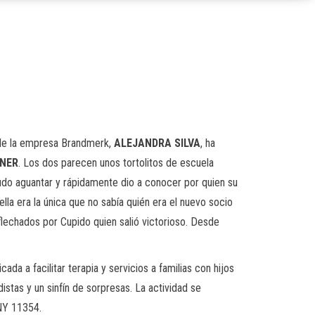
O de la empresa Brandmerk,
ALEJANDRA SILVA
, ha
HNER
. Los dos parecen unos tortolitos de escuela
 pudo aguantar y rápidamente dio a conocer por quien su
lla era la única que no sabía quién era el nuevo socio
flechados por Cupido quien salió victorioso. Desde
da a facilitar terapia y servicios a familias con hijos
stas y un sinfín de sorpresas. La actividad se
 NY 11354.