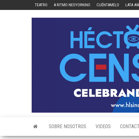
Skip
TEATRO
A RITMO NEOYORKINO
CUÉNTAMELO
LATA A
to
the
content
SOBRE NOSOTROS
VIDEOS
CONTAC