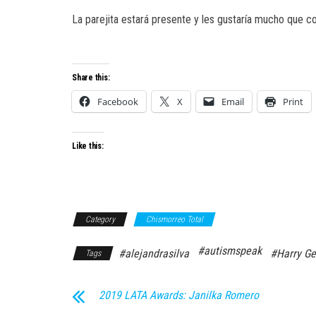
La parejita estará presente y les gustaría mucho que c
Share this:
Facebook
X
Email
Print
Like this:
Category
Chismorreo Total
#autismspeak
#alejandrasilva
#Harry Ge
Tags
2019 LATA Awards: Janilka Romero