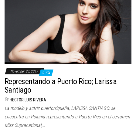
n
November 23, 2017
0
Representando a Puerto Rico; Larissa
Santiago
By
HECTOR LUIS RIVERA
La modelo y actriz puertorriqueña, LARISSA SANTIAGO, se
encuentra en Polonia representando a Puerto Rico en el certamen
Miss Supranational,…