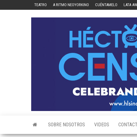
Skip
TEATRO
A RITMO NEOYORKINO
CUÉNTAMELO
LATA A
to
the
content
SOBRE NOSOTROS
VIDEOS
CONTAC