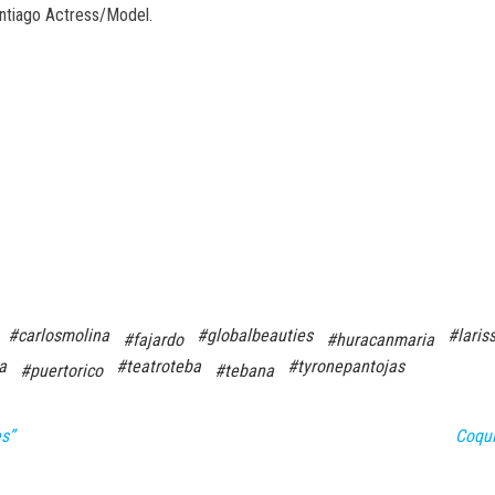
ntiago Actress/Model.
#carlosmolina
#globalbeauties
#laris
#fajardo
#huracanmaria
a
#teatroteba
#tyronepantojas
#puertorico
#tebana
s”
Coquí