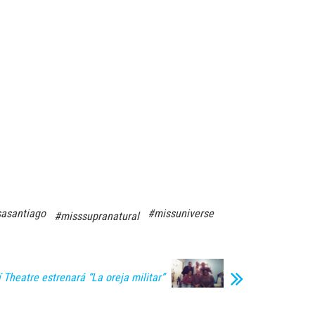
sasantiago
#missuniverse
#misssupranatural
 Theatre estrenará “La oreja militar”