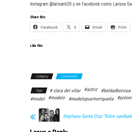
Instagram @larisanti20 y en Facebook como Larissa Sa
Share this:
Facebook
X
Email
Print
Like this:
Category
Cuéntamelo
#actriz
# clara del villar
#beldadboricua
Tags
#modelo
#poloni
#model
#modelopuertorriqueña
Emyliano Santa Cruz “Entre caníbale