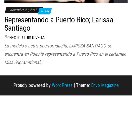
November 23, 2017
0
Representando a Puerto Rico; Larissa
Santiago
By
HECTOR LUIS RIVERA
La modelo y actriz puertorriqueña, LARISSA SANTIAGO, se
encuentra en Polonia representando a Puerto Rico en el certamen
Miss Supranational,…
Proudly powered by
WordPress
|
Theme:
Envo Magazine