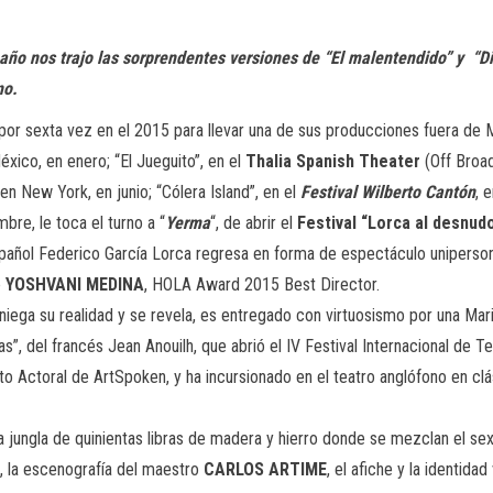
año nos trajo las sorprendentes versiones de “El malentendido” y “Di
no.
por sexta vez en el 2015 para llevar una de sus producciones fuera de 
México, en enero; “El Jueguito”, en el
Thalia Spanish Theater
(Off Broad
 en New York, en junio; “Cólera Island”, en el
Festival Wilberto Cantón
, 
bre, le toca el turno a “
Yerma
“, de abrir el
Festival “Lorca al desnud
ñol Federico García Lorca regresa en forma de espectáculo unipersonal, 
e
YOSHVANI MEDINA
, HOLA Award 2015 Best Director.
eniega su realidad y se revela, es entregado con virtuosismo por una Ma
s”, del francés Jean Anouilh, que abrió el IV Festival Internacional de
to Actoral de ArtSpoken, y ha incursionado en el teatro anglófono en c
ungla de quinientas libras de madera y hierro donde se mezclan el sexo,
, la escenografía del maestro
CARLOS ARTIME
, el afiche y la identidad