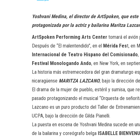
Yoshvani Medina, el director de ArtSpoken, que este 
protagonizada por la actriz y bailarina Maritza Lazca
ArtSpoken Performing Arts Center
tomará el avión 
Después de “El malentendido”, en el
Mérida Fes
t, en 
Internacional de Teatro Hispano del Comisionado
,
Festival Monologando Ando
, en New York, en septiem
La historia más estremecedora del gran dramaturgo espa
nicaragüense
MARITZA LAZCANO
, bajo la dirección d
El drama de la mujer de pueblo, estéril y sumisa, que r
pasado protagonizando el musical “Orquesta de señorita
Lazcano es un puro producto del Taller de Entrenamien
UCPA, bajo la dirección de Gilda Pianelli.
La puesta en escena de Yoshvani Medina sucede en una j
de la bailarina y coreógrafo belga
ISABELLE BIENVENU