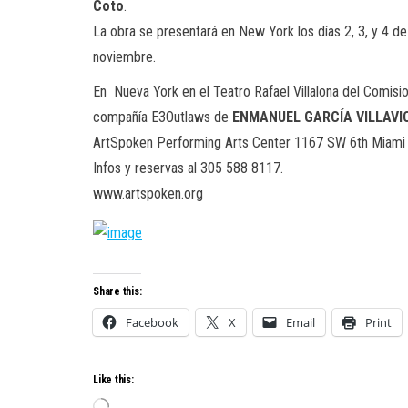
Coto
.
La obra se presentará en New York los días 2, 3, y 4 d
noviembre.
En Nueva York en el Teatro Rafael Villalona del Comisi
compañía E3Outlaws de
ENMANUEL GARCÍA VILLAVI
ArtSpoken Performing Arts Center 1167 SW 6th Miami
Infos y reservas al 305 588 8117.
www.artspoken.org
Share this:
Facebook
X
Email
Print
Like this:
Loading…