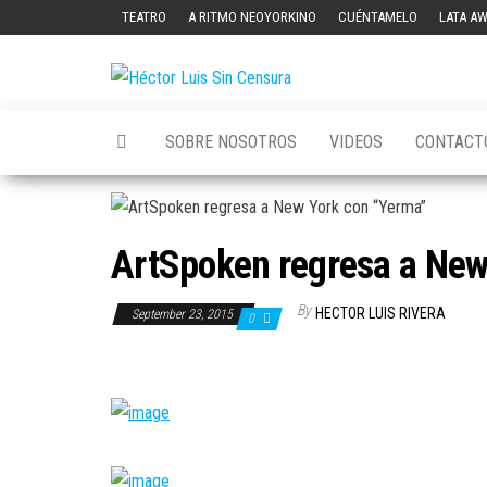
Skip
TEATRO
A RITMO NEOYORKINO
CUÉNTAMELO
LATA A
to
the
Héctor
content
Luis Sin
SOBRE NOSOTROS
VIDEOS
CONTACT
Censura
ArtSpoken regresa a New
By
HECTOR LUIS RIVERA
September 23, 2015
0