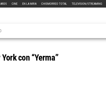
WARDS
CINE
EN LA MIRA
CHISMORREO TOTAL
TELEVISION/STREAMING
O
 York con “Yerma”