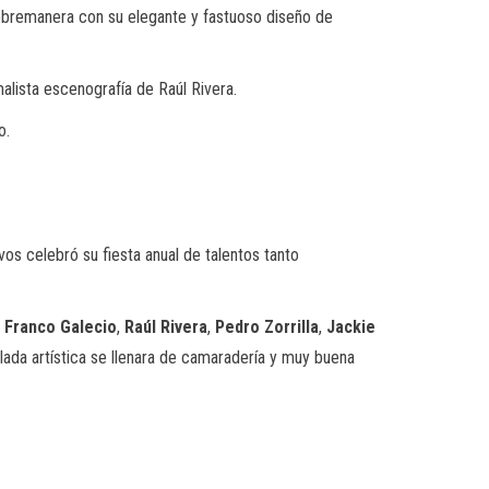
sobremanera con su elegante y fastuoso diseño de
alista escenografía de Raúl Rivera.
o.
ivos celebró su fiesta anual de talentos tanto
,
Franco Galecio
,
Raúl Rivera
,
Pedro Zorrilla
,
Jackie
velada artística se llenara de camaradería y muy buena