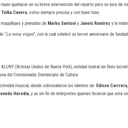
gra buen quehacer en su breve intervención del reparto pero se luce de 
.
Telba Cavero
, como siempre precisa y con buen tono.
s maquillajes y peinados de
Marko Santoni
y
Janeis Ramírez
y la minim
de “
La reina virgen
”, con la cual celebró su tercer aniversario de fundad
e ALUNY (Artistas Unidos de Nueva York), entidad teatral sin fines lucrat
lalona del Comisionado Dominicano de Cultura.
 actividad musical, donde sobresalieron los talentos de:
Edison Carrrera
cevedo Heredia
, y un sin fin de intérpretes quienes hicieron que esta 