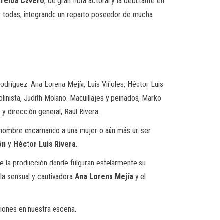
Telba Cavero
, de gran fibra actoral y la debutante en
r todas, integrando un reparto poseedor de mucha
Rodríguez, Ana Lorena Mejía, Luis Viñoles, Héctor Luis
linista, Judith Molano. Maquillajes y peinados, Marko
y dirección general, Raúl Rivera.
 un hombre encarnando a una mujer o aún más un ser
ón
y
Héctor Luis Rivera
.
de la producción donde fulguran estelarmente su
, la sensual y cautivadora
Ana Lorena Mejía
y el
iones en nuestra escena.