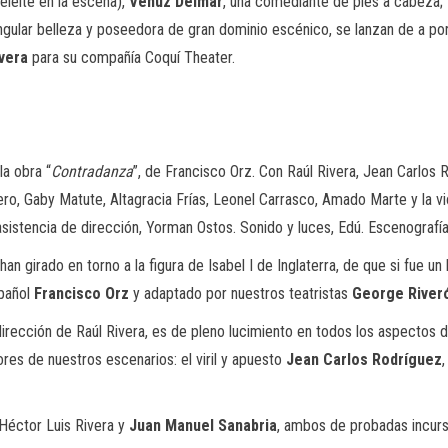
eleite en la escena),
Venuz Delmar
, una comediante de pies a cabeza;
ngular belleza y poseedora de gran dominio escénico, se lanzan de a po
ivera
para su compañía Coquí Theater.
a obra “
Contradanza
”, de Francisco Orz. Con Raúl Rivera, Jean Carlos 
o, Gaby Matute, Altagracia Frías, Leonel Carrasco, Amado Marte y la vio
asistencia de dirección, Yorman Ostos. Sonido y luces, Edú. Escenografía 
an girado en torno a la figura de Isabel I de Inglaterra, de que si fue
spañol
Francisco Orz
y adaptado por nuestros teatristas
George River
dirección de Raúl Rivera, es de pleno lucimiento en todos los aspectos 
ores de nuestros escenarios: el viril y apuesto
Jean Carlos Rodríguez
 Héctor Luis Rivera y
Juan Manuel Sanabria
, ambos de probadas incurs