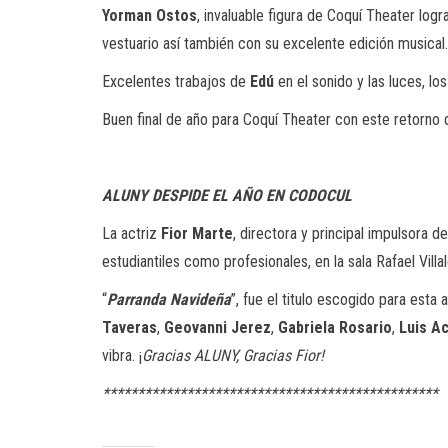
Yorman Ostos
, invaluable figura de Coquí Theater lo
vestuario así también con su excelente edición musical
Excelentes trabajos de
Edú
en el sonido y las luces, lo
Buen final de año para Coquí Theater con este retorno 
ALUNY DESPIDE EL AÑO EN CODOCUL
La actriz
Fior Marte
, directora y principal impulsora d
estudiantiles como profesionales, en la sala Rafael Vil
“
Parranda Navideña
”, fue el titulo escogido para esta
Taveras
,
Geovanni Jerez
,
Gabriela Rosario
,
Luis A
vibra. ¡
Gracias ALUNY, Gracias Fior!
************************************************