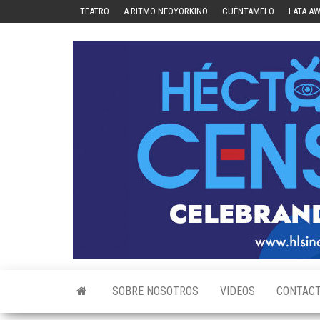
Skip
TEATRO
A RITMO NEOYORKINO
CUÉNTAMELO
LATA A
to
the
content
SOBRE NOSOTROS
VIDEOS
CONTAC