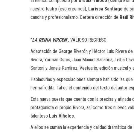
El elenco compuesto por
Úrsula Tinoco
(siempre un d
nuestro teatro (eso creemos),
Larissa Santiago
de si
cancha y profesionalismo. Certera dirección de
Raúl R
“
LA REINA VIRGEN
”, VALIOSO REGRESO
Adaptación de George Riverón y Héctor Luis Rivera de l
Rivera, Yorman Ostos, Juan Manuel Sanabria, Telba Caver
Santoni y Janeis Ramírez. Vestuario, edición musical y 
Habladurías y especulaciones siempre han sido las que h
hermafrodita. Tal es el contenido del texto del autor e
Esta nueva puesta que cuenta con la precisa y atinada 
protagonista el propio Rivera, así como tres nuevos val
talentoso
Luis Viñoles
.
A ellos se suman la experiencia y calidad dramática de