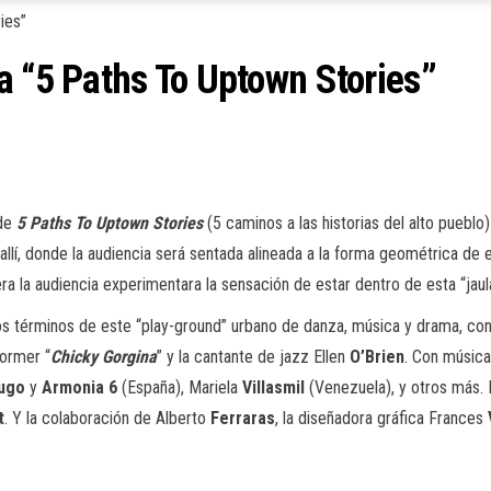
a “5 Paths To Uptown Stories”
de
5 Paths To Uptown Stories
(5 caminos a las historias del alto pueblo
allí, donde la audiencia será sentada alineada a la forma geométrica de
a la audiencia experimentara la sensación de estar dentro de esta “jaula
os términos de este “play-ground” urbano de danza, música y drama, con
former “
Chicky Gorgina
” y la cantante de jazz Ellen
O’Brien
. Con música
ugo
y
Armonia 6
(España), Mariela
Villasmil
(Venezuela), y otros más.
t
. Y la colaboración de Alberto
Ferraras
, la diseñadora gráfica Frances