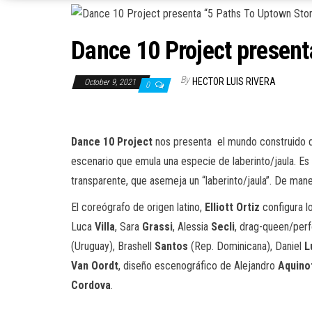
Dance 10 Project present
By
HECTOR LUIS RIVERA
October 9, 2021
0
Dance 10 Project
nos presenta el mundo construido 
escenario que emula una especie de laberinto/jaula. Es 
transparente, que asemeja un “laberinto/jaula”. De maner
El coreógrafo de origen latino,
Elliott Ortiz
configura l
Luca
Villa
, Sara
Grassi
, Alessia
Secli
, drag-queen/per
(Uruguay), Brashell
Santos
(Rep. Dominicana), Daniel
L
Van Oordt
, diseño escenográfico de Alejandro
Aquino
Cordova
.