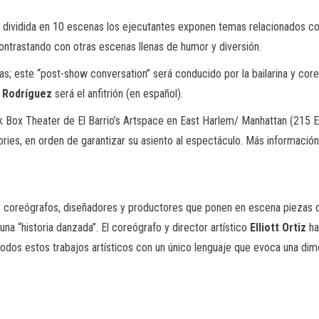
a, dividida en 10 escenas los ejecutantes exponen temas relacionados co
contrastando con otras escenas llenas de humor y diversión.
as; este “
post-show conversation”
será conducido por la bailarina y co
o
Rodríguez
será el anfitrión (en español).
ck Box Theater
de El Barrio’s Artspace en East Harlem/ Manhattan (215 E
ories
, en orden de garantizar su asiento al espectáculo. Más informació
es, coreógrafos, diseñadores y productores que ponen en escena piezas 
 una “historia danzada”. El coreógrafo y director artístico
Elliott
Ortiz
ha
todos estos trabajos artísticos con un único lenguaje que evoca una di