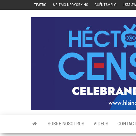
Skip
TEATRO
A RITMO NEOYORKINO
CUÉNTAMELO
LATA A
to
the
content
SOBRE NOSOTROS
VIDEOS
CONTAC