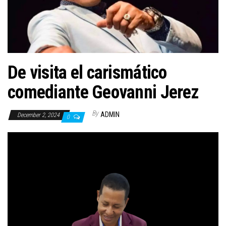
n
De visita el carismático
comediante Geovanni Jerez
By
ADMIN
December 2, 2024
0