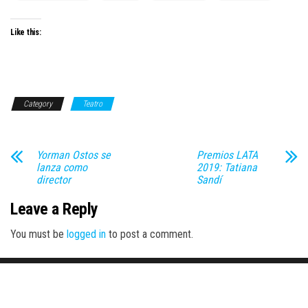
Like this:
Category
Teatro
Yorman Ostos se
Premios LATA
lanza como
2019: Tatiana
director
Sandí
Leave a Reply
You must be
logged in
to post a comment.
Proudly powered by
WordPress
|
Theme:
Envo Magazine