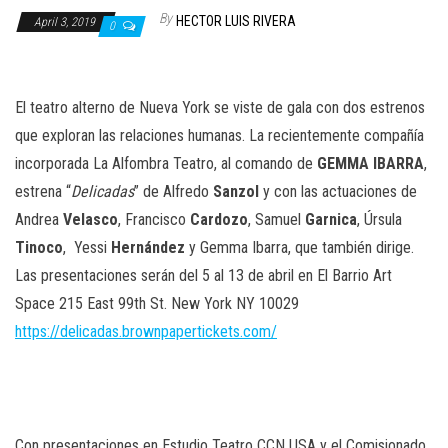
n
By
HECTOR LUIS RIVERA
April 3, 2019
0
El teatro alterno de Nueva York se viste de gala con dos estrenos
que exploran las relaciones humanas. La recientemente compañía
incorporada La Alfombra Teatro, al comando de
GEMMA
IBARRA
,
estrena “
Delicadas
” de Alfredo
Sanzol
y con las actuaciones de
Andrea
Velasco
, Francisco
Cardozo
, Samuel
Garnica
, Úrsula
Tinoco
,
Yessi
Hernández
y Gemma Ibarra, que también dirige.
Las presentaciones serán del 5 al 13 de abril en El Barrio Art
Space 215 East 99th St. New York NY 10029
https://delicadas.brownpapertickets.com/
Con presentaciones en Estudio Teatro CCN USA y el Comisionado