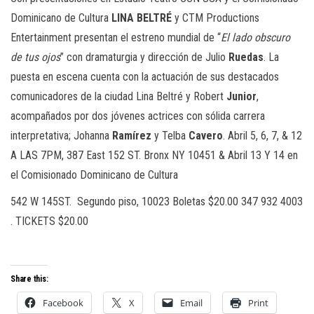
Dominicano de Cultura
LINA
BELTRÉ
y CTM Productions
Entertainment presentan el estreno mundial de “
El
lado
obscuro
de
tus
ojos
” con dramaturgia y dirección de Julio
Ruedas
. La
puesta en escena cuenta con la actuación de sus destacados
comunicadores de la ciudad Lina Beltré y Robert
Junior
,
acompañados por dos jóvenes actrices con sólida carrera
interpretativa; Johanna
Ramírez
y Telba
Cavero
. Abril 5, 6, 7, & 12
A LAS 7PM, 387 East 152 ST. Bronx NY 10451 & Abril 13 Y 14 en
el Comisionado Dominicano de Cultura
542 W 145ST.
Segundo piso, 10023 Boletas $20.00 347 932 4003
. TICKETS $20.00
Share this:
Facebook
X
Email
Print