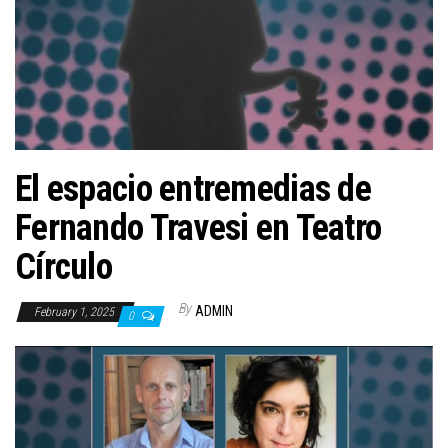
n
El espacio entremedias de
Fernando Travesi en Teatro
Círculo
By
ADMIN
February 1, 2025
0