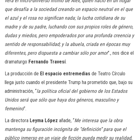
verá el micro-universo íntimo de Alex, quien nació en un hogar
que desafía a la sociedad creando un espacio neutral en el que
el azul y el rosa no significan nada; la lucha cotidiana de su
madre y de su padre, luchando con sus propios roles de género,
dudas y miedos, pero empoderados por una profunda creencia y
sentido de responsabilidad; y la abuela, criada en épocas muy
diferentes, pero dispuesta a cambiar sólo por amor
”., nos dice el
dramaturgo
Fernando Travesí
.
La producción de
El espacio entremedias
de Teatro Círculo
llega justo cuando el presidente Trump ha prometido que, bajo su
administración, “
la política oficial del gobierno de los Estados
Unidos será que sólo que haya dos géneros, masculino y
femenino
”.
La directora
Leyma López
añade, “
Me interesa que la obra
mantenga su figuración incógnita de “definición” para que el
público inmerso en un viaje de ficción pueda medir su realidad,