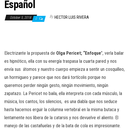
n
Español
By
HECTOR LUIS RIVERA
October 5, 2018
0
Electrizante la propuesta de
Olga Pericet; “Enfoque
”, verla bailar
es hipnótico, ella con su energía traspasa la cuarta pared y nos
envía sus
átomos y nuestro cuerpo empieza a sentir un cosquilleo,
un hormigueo y parece que nos dará tortícolis porque no
queremos perder ningún gesto, ningún movimiento, ningún
zapatazo. La Pericet no baila, ella interpreta con cada músculo, la
música, los cantos, los silencios,
es una diabla que nos seduce
hasta hacernos erguir la columna vertebral en la misma butaca y
lentamente nos libera de la catarsis y nos devuelve el aliento. El
manejo de las castañuelas y de la bata de cola es impresionante.