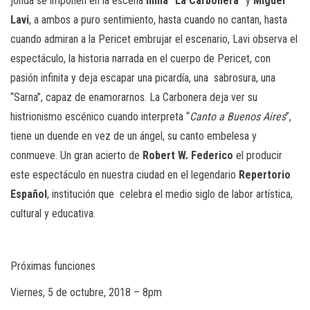
jonda se imponen en la escena
Inma “La Carbonera”
y
Miguel
Lavi
, a ambos a puro sentimiento, hasta cuando no cantan, hasta
cuando admiran a la Pericet embrujar el escenario, Lavi observa el
espectáculo, la historia narrada en el cuerpo de Pericet, con
pasión infinita y deja escapar una picardía, una
sabrosura, una
“Sarna”, capaz de enamorarnos. La Carbonera deja ver su
histrionismo escénico cuando interpreta “
Canto a Buenos Aires
”,
tiene un duende en vez de un ángel, su canto embelesa y
conmueve. Un gran acierto de
Robert W. Federico
el producir
este espectáculo en nuestra ciudad en el legendario
Repertorio
Español
, institución que
celebra el medio siglo de labor artística,
cultural y educativa.
Próximas funciones
Viernes, 5 de octubre, 2018 – 8pm