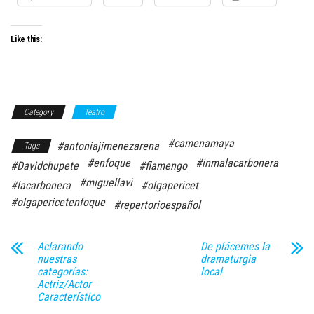
Like this:
Category
Teatro
#camenamaya
#antoniajimenezarena
Tags
#enfoque
#inmalacarbonera
#Davidchupete
#flamengo
#miguellavi
#lacarbonera
#olgapericet
#olgapericetenfoque
#repertorioespañol
Aclarando
De plácemes la
nuestras
dramaturgia
categorías:
local
Actriz/Actor
Característico