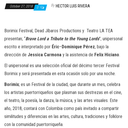
n
By
HECTOR LUIS RIVERA
October 27, 2018
0
Borimix Festival, Dead Jíbaros Productions y
Teatro LA TEA
presentan; “
Brave
Lord
a
Tribute
to
the
Young
Lords
”; unipersonal
escrito e interpretado por
Éric
–
Dominique
Pérez
, bajo la
dirección de
Jessica
Carmona
y la asistencia de
Felix
Hiciano
.
El unipersonal es una selección oficial del décimo tercer Festival
Borimix y será presentada en esta ocasión solo por una noche.
Borimix
; es un Festival de la ciudad, que durante un mes, celebra
los artistas puertorriqueños que plasman sus destrezas en el cine,
el teatro, la poesía, la danza, la música, y las artes visuales. Este
año, 2018, contará con Colombia como país invitado a compartir
similitudes y diferencias en las artes, cultura, tradiciones y folklore
con la comunidad puertorriqueña.