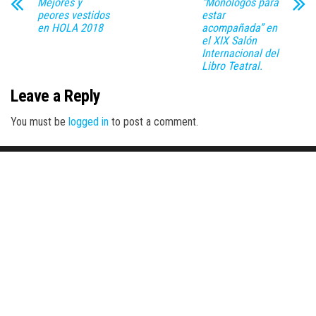
Mejores y
“Monólogos para
peores vestidos
estar
en HOLA 2018
acompañada” en
el XIX Salón
Internacional del
Libro Teatral.
Leave a Reply
You must be
logged in
to post a comment.
Proudly powered by
WordPress
|
Theme:
Envo Magazine