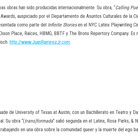
yas obras han sido producidas internacionalmente. Su obra, “
Calling Pue
 Awards, auspiciado por el Departamento de Asuntos Culturales de la Ci
presentada como parte del
Infinite Stories
en el NYC Latinx Playwriting Ci
 Dixon Place, Raíces, HBMG, BBTF y The Bronx Repertory Company. Es m
isch.
http://www.JuanRamirezJr.com
ade de University of Texas at Austin, con un Bachillerato en Teatro y Dan
al. Su obra “
(
trans)formada
”
salió segunda en el Latinx, Rosa Parks, &
trabajando en una obra sobre la comunidad queer y la muerte del ego b