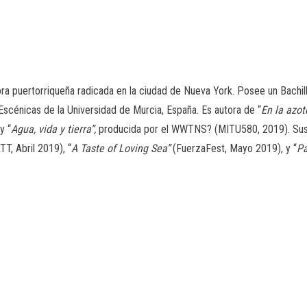
ora puertorriqueña radicada en la ciudad de Nueva York. Posee un Bachi
Escénicas de la Universidad de Murcia, España. Es autora de “
En la azot
y “
Agua, vida y tierra”,
producida por el WWTNS? (MITU580, 2019). Sus o
T, Abril 2019), “
A Taste of Loving Sea”
(FuerzaFest, Mayo 2019), y “
Pa