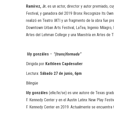
Ramírez, Jr.
es un actor, director y autor premiado, cu
Festival, y ganadora del 2019 Bronx Recognize Its Own
realizó en Teatro IATI y un fragmento de la obra fue 
Downtown Urban Arts Festival, LaTea, Ingenio Milagro,
Artes del Lehman College y una Maestría en Artes de T
lily gonzáles
–
“(trans)formada”
Dirigida por
Kathleen Capdesuñer
Lectura:
Sábado 27 de junio, 6pm
Bilingüe
lily gonzáles
(elle/le/se) es une autore de Texas gradu
F. Kennedy Center y en el Austin Latinx New Play Festiv
F. Kennedy Center en 2019. Actualmente se encuentra 