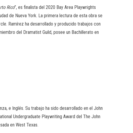
rto Rico
”,
es finalista del 2020 Bay Area Playwrights
udad de Nueva York. La primera lectura de esta obra se
rcle. Ramírez ha desarrollado y producido trabajos con
iembro del Dramatist Guild, posee un Bachillerato en
za, e Inglés. Su trabajo ha sido desarrollado en el John
 National Undergraduate Playwriting Award del The John
asada en West Texas.