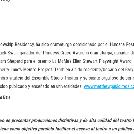
llowship Residency, ha sido dramaturgo comisionado por el Humana Festi
ack Swan, ganador del Princess Grace Award in dramaturgia, ganador d
Sam Shepard para el premio La MaMa’s Ellen Stewart Playwright Award.
erry Lane’s Mentro Project. También a sido residente/becario del Bar
o vitalicio del Ensemble Studio Theater y se siente orgulloso de ser 
 sido publicado y enseñado en universidades.
www.matthewpaulolmos.
PAÑOL
vo de presentar producciones distintivas y de alta calidad
del teatro 
ene como objetivo paralelo facilitar el acceso al teatro a un público