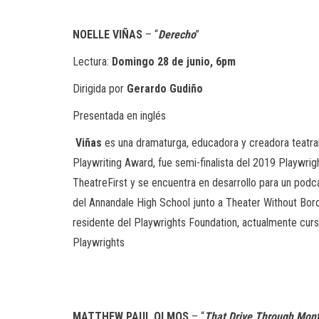
NOELLE VIÑAS
– “
Derecho
”
Lectura:
Domingo 28 de junio, 6pm
Dirigida por
Gerardo Gudiño
Presentada en inglés
Viñas
es una dramaturga, educadora y creadora teatral 
Playwriting Award, fue semi-finalista del 2019 Playwrig
TheatreFirst y se encuentra en desarrollo para un pod
del Annandale High School junto a Theater Without Borde
residente del Playwrights Foundation, actualmente curs
Playwrights
MATTHEW PAUL OLMOS
– “
That Drive Through Mont