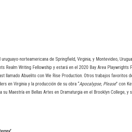
uruguayo-norteamericana de Springfield, Virginia; y Montevideo, Uruguay
hts Realm Writing Fellowship y estará en el 2020 Bay Area Playwrights Fe
cast llamado
Abuelito
con We Rise Production. Otros trabajos favoritos de
rs en Virginia y la producción de su obra “
Apocalypse, Please
”
con Ke
a su Maestría en Bellas Artes en Dramaturgia en el Brooklyn College, y 
errey
”