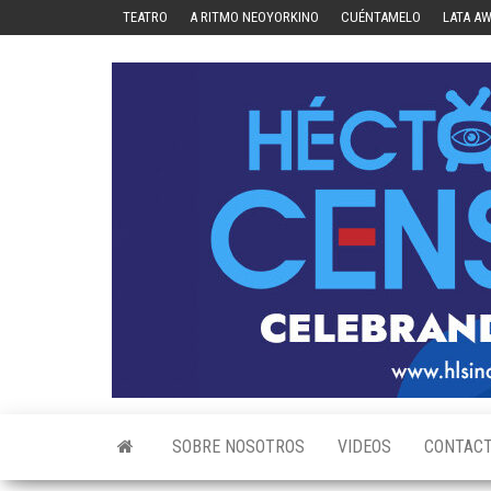
Skip
TEATRO
A RITMO NEOYORKINO
CUÉNTAMELO
LATA A
to
the
content
SOBRE NOSOTROS
VIDEOS
CONTAC