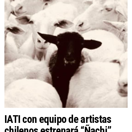
n
IATI con equipo de artistas
chilenos estrenará “Ñachi”