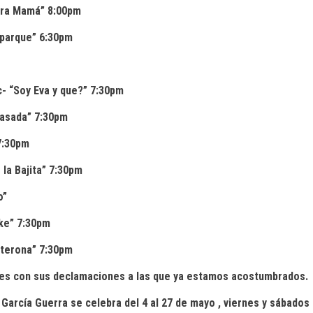
ara Mamá” 8:00pm
 parque” 6:30pm
c- “Soy Eva y que?” 7:30pm
asada” 7:30pm
7:30pm
 la Bajita” 7:30pm
o”
ike” 7:30pm
lterona” 7:30pm
es con sus declamaciones a las que ya estamos acostumbrados.
n García Guerra se celebra del 4 al 27 de mayo , viernes y sábado