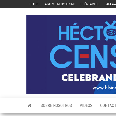
Skip
TEATRO
A RITMO NEOYORKINO
CUÉNTAMELO
LATA A
to
the
content
SOBRE NOSOTROS
VIDEOS
CONTAC