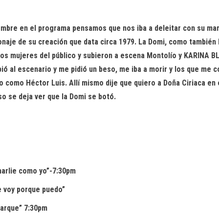
ombre en el programa pensamos que nos iba a deleitar con su mara
sonaje de su creación que data circa 1979. La Domi, como también
dos mujeres del público y subieron a escena Montolío y KARINA B
bió al escenario y me pidió un beso, me iba a morir y los que me
o como Héctor Luis. Allí mismo dije que quiero a Doña Ciriaca en
so se deja ver que la Domi se botó.
harlie como yo”-7:30pm
e voy porque puedo”
parque” 7:30pm