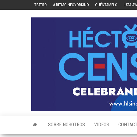
Skip
TEATRO
A RITMO NEOYORKINO
CUÉNTAMELO
LATA A
to
the
content
SOBRE NOSOTROS
VIDEOS
CONTAC