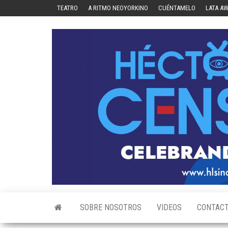
Skip
TEATRO
A RITMO NEOYORKINO
CUÉNTAMELO
LATA A
to
the
content
SOBRE NOSOTROS
VIDEOS
CONTAC