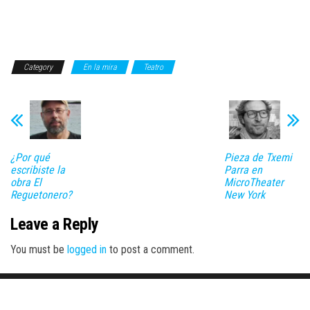
Category
En la mira
Teatro
¿Por qué
Pieza de Txemi
escribiste la
Parra en
obra El
MicroTheater
Reguetonero?
New York
Leave a Reply
You must be
logged in
to post a comment.
Proudly powered by
WordPress
|
Theme:
Envo Magazine