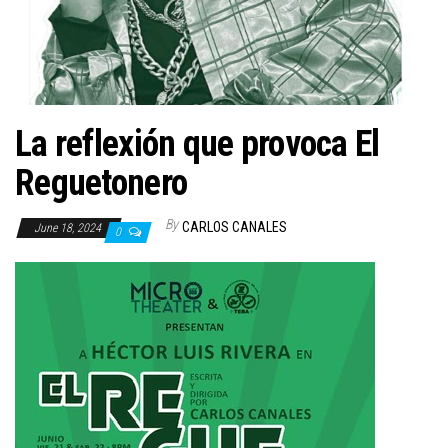
n
La reflexión que provoca El
Reguetonero
By
CARLOS CANALES
June 18, 2024
0