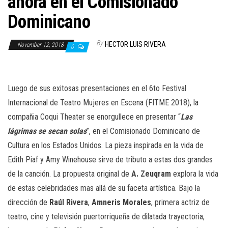
ahora en el Comisionado
n
Dominicano
By
HECTOR LUIS RIVERA
November 12, 2018
0
Luego de sus exitosas presentaciones en el 6to Festival
Internacional de Teatro Mujeres en Escena (FITME 2018), la
compañia Coqui Theater se enorgullece en presentar “
Las
lágrimas se secan solas
”, en el Comisionado Dominicano de
Cultura en los Estados Unidos. La pieza inspirada en la vida de
Edith Piaf y Amy Winehouse sirve de tributo a estas dos grandes
de la canción. La propuesta original de
A. Zeuqram
explora la vida
de estas celebridades mas allá de su faceta artística. Bajo la
dirección de
Raúl Rivera
,
Amneris Morales
, primera actriz de
teatro, cine y televisión puertorriqueña de dilatada trayectoria,