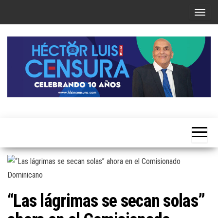
Skip
T
to
o
the
g
content
g
l
e
n
a
Héctor
v
Luis Sin
i
Censura
g
a
t
i
“Las lágrimas se secan solas”
o