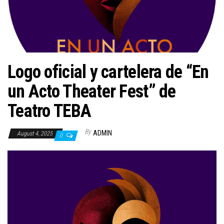
n
Logo oficial y cartelera de “En
un Acto Theater Fest” de
Teatro TEBA
By
ADMIN
August 4, 2025
0