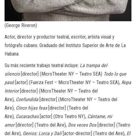
(George Riveron)
Actor, director y productor teatral, escritor, artista visual y
fotógrafo cubano. Graduado del Instituto Superior de Arte de La
Habana.
Su más reciente trabajo teatral incluye:
La trampa del
silencio
[director] (MicroTheater NY – Teatro SEA)
Todo lo que
pasó
[actor] (Fuerza Fest – MicroTheater NY – Teatro SEA),
Ropa
Interior
[director] (MicroTheater NY – Teatro del
Aire),
Confundida
[director] (MicroTheater NY – Teatro del
Aire),
Cinco hijas feas
[director] (Teatro del
Aire),
Cucarachas
[actor] (Otro Teatro NY),
Cántame, mi
amor
[director] (Teatro del Aire),
Dos veces Dos
[director] (Teatro
del Aire),
Genios: Lorca y Dalí
[actor-director] (Teatro del Aire),
El