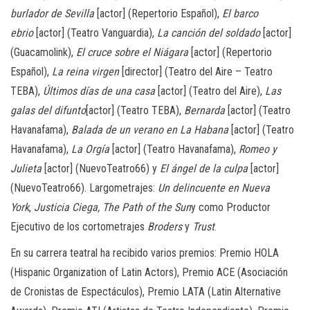
burlador de Sevilla
[actor] (Repertorio Español),
El barco
ebrio
[actor] (Teatro Vanguardia),
La canción del soldado
[actor]
(Guacamolink),
El cruce sobre el Niágara
[actor] (Repertorio
Español),
La reina virgen
[director] (Teatro del Aire – Teatro
TEBA),
Últimos días de una casa
[actor] (Teatro del Aire),
Las
galas del difunto
[actor] (Teatro TEBA),
Bernarda
[actor] (Teatro
Havanafama),
Balada de un verano en La Habana
[actor] (Teatro
Havanafama),
La Orgía
[actor] (Teatro Havanafama),
Romeo y
Julieta
[actor] (NuevoTeatro66) y
El ángel de la culpa
[actor]
(NuevoTeatro66). Largometrajes:
Un delincuente en Nueva
York
,
Justicia Ciega,
The Path of the Sun
y como Productor
Ejecutivo de los cortometrajes
Broders
y
Trust
.
En su carrera teatral ha recibido varios premios: Premio HOLA
(Hispanic Organization of Latin Actors), Premio ACE (Asociación
de Cronistas de Espectáculos), Premio LATA (Latin Alternative