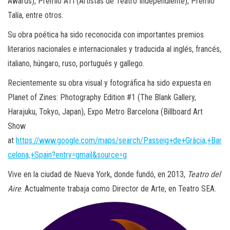
Awards), Premio ATI (Artistas de Teatro Independiente), Premio
Talía, entre otros.
Su obra poética ha sido reconocida con importantes premios
literarios nacionales e internacionales y traducida al inglés, francés,
italiano, húngaro, ruso, portugués y gallego.
Recientemente su obra visual y fotográfica ha sido expuesta en
Planet of Zines: Photography Edition #1 (The Blank Gallery,
Harajuku, Tokyo, Japan), Expo Metro Barcelona (Billboard Art
Show
at
https://www.google.com/maps/search/Passeig+de+Gràcia,+Bar
celona,+Spain?entry=gmail&source=g
Vive en la ciudad de Nueva York, donde fundó, en 2013,
Teatro del
Aire
. Actualmente trabaja como Director de Arte, en Teatro SEA.