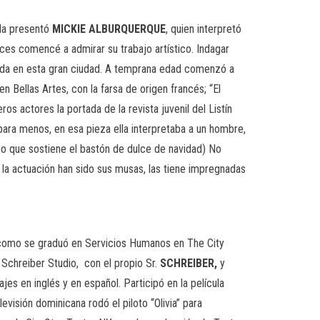
 la presentó
MICKIE ALBURQUERQUE
, quien interpretó
nces comencé a admirar su trabajo artístico. Indagar
etada en esta gran ciudad. A temprana edad comenzó a
n Bellas Artes, con la farsa de origen francés; “El
os actores la portada de la revista juvenil del Listín
s para menos, en esa pieza ella interpretaba a un hombre,
ico que sostiene el bastón de dulce de navidad) No
 la actuación han sido sus musas, las tiene impregnadas
sí como se graduó en Servicios Humanos en The City
Schreiber Studio, con el propio Sr.
SCHREIBER,
y
es en inglés y en español. Participó en la película
evisión dominicana rodó el piloto “Olivia” para