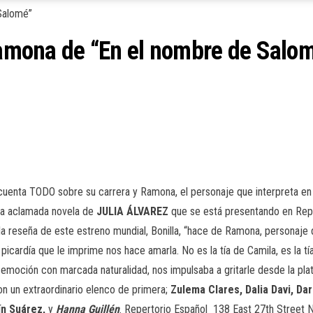
 Ramona de “En el nombre de Salo
 cuenta TODO sobre su carrera y Ramona, el personaje que interpreta en
 la aclamada novela de
JULIA ÁLVAREZ
que se está presentando en Repe
 reseña de este estreno mundial, Bonilla, “hace de Ramona, personaje qu
icardía que le imprime nos hace amarla. No es la tía de Camila, es la tí
 emoción con marcada naturalidad, nos impulsaba a gritarle desde la plat
n un extraordinario elenco de primera;
Zulema Clares, Dalia Davi, Da
ín Suárez,
y
Hanna Guillén
. Repertorio Español 138 East 27th Street