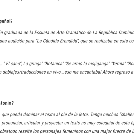
pañol
?
ién graduada de la Escuela de Arte Dramático de La República Dominic
una audición para “La Cándida Erendida”, que se realizaba en esta c
… ” El cano”, La gringa” “Botanica” “Se armó la mojiganga” “Yerma” “Bo
echo doblajes/traducciones en vivo….eso me encantaba! Ahora regreso 
ntonio?
 que pueda dominar el texto al pie de la letra. Tengo muchos “challen
pronunciar, articular y proyectar un texto no muy coloquial de esta ép
bretodo resalta los personajes femeninos con una major fuerza de 