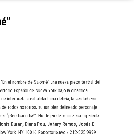
mé”
 “En el nombre de Salomé” una nueva pieza teatral del
rtorio Español de Nueva York bajo la dinámica
e interpreta a cabalidad, una delicia, la verdad con
a de todos nosotros, su tan bien delineado personaje
ea, “¡Bendición tía!”. No dejen de venir a acompañarla
rlenis Durán, Diana Pou, Johary Ramos, Jesús E.
 New York. NY 10016 Repertorio.nyc / 212-225.9999