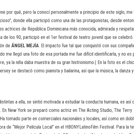
iene por qué, pero la conocí personalmente a principio de este siglo, me
 vicioso”, donde ella participó como una de las protagonistas, desde ento
jóvenes actrices de República Dominicana más conocida, admirada y resp
de los 90, participó en el 1er festival de teatro juvenil que se celebró e
ción de
ÁNGEL
MEJÍA
. El impacto fue tal que conquistó con sus compañer
ando me llegó una foto de esa portada me fue difícil identificarla, y no e
e, ya la niña daba muestra de su gran histrionismo.( En la foto es el ch
sey se destacó como pianista y bailarina, así que la música, la danza y
distintas a ella, se sintió motivada a estudiar la conducta humana, es a
 En New York se preparó como actriz en The Acting Studio, The Terry 
Ha tomado parte en comerciales nacionales y locales, así como en doblaj
ora de “Mejor Película Local” en el HBONYLatinoFilm Festival. Para la tel