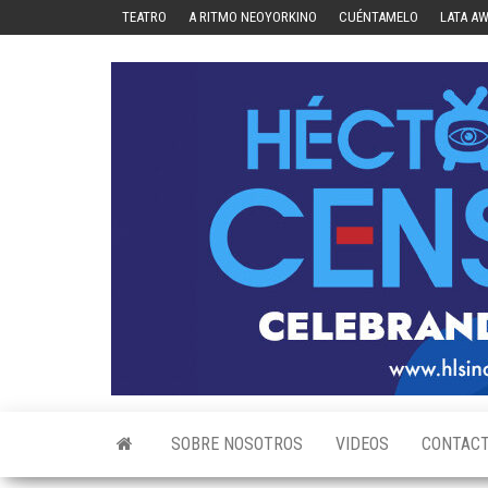
Skip
TEATRO
A RITMO NEOYORKINO
CUÉNTAMELO
LATA A
to
the
content
SOBRE NOSOTROS
VIDEOS
CONTAC