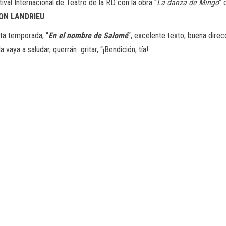
val Internacional de Teatro de la RD con la obra “
La danza de Mingó
” 
ON
LANDRIEU
.
sta temporada; “
En el nombre de Salomé
“, excelente texto, buena direc
vaya a saludar, querrán gritar, “¡Bendición, tía!