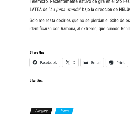
Telemicro. Recientemente estuvo de gira en el 5to Festi
LATEA de “
La
joma
atenda
” bajo la dirección de
NELS
Solo me resta decirles que no se pierdan el éxito de e
identificaran con Ramona, al extremo, que cuando Bonilla 
Share this:
Facebook
X
Email
Print
Like this:
Category
Teatro