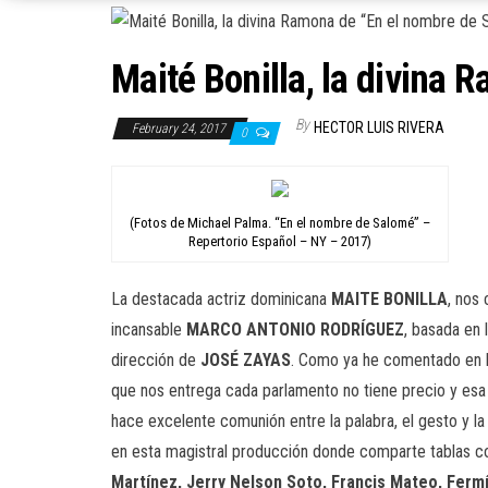
Maité Bonilla, la divina
By
HECTOR LUIS RIVERA
February 24, 2017
0
(Fotos de Michael Palma. “En el nombre de Salomé” –
Repertorio Español – NY – 2017)
La destacada actriz dominicana
MAITE BONILLA
, nos
incansable
MARCO ANTONIO RODRÍGUEZ
, basada en
dirección de
JOSÉ ZAYAS
. Como ya he comentado en la
que nos entrega cada parlamento no tiene precio y esa p
hace excelente comunión entre la palabra, el gesto y la
en esta magistral producción donde comparte tablas co
Martínez, Jerry Nelson Soto, Francis Mateo, Ferm