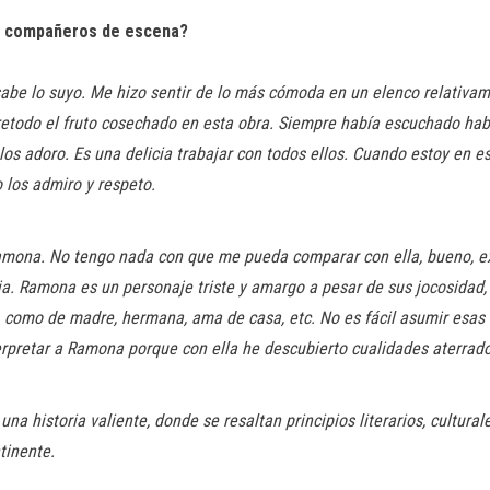
us compañeros de escena?
 sabe lo suyo. Me hizo sentir de lo más cómoda en un elenco relativam
etodo el fruto cosechado en esta obra. Siempre había escuchado habl
s adoro. Es una delicia trabajar con todos ellos. Cuando estoy en e
o los admiro y respeto.
amona. No tengo nada con que me pueda comparar con ella, bueno, ex
ja. Ramona es un personaje triste y amargo a pesar de sus jocosidad
r, como de madre, hermana, ama de casa, etc. No es fácil asumir esa
rpretar a Ramona porque con ella he descubierto cualidades aterrado
una historia valiente, donde se resaltan principios literarios, cultu
tinente.