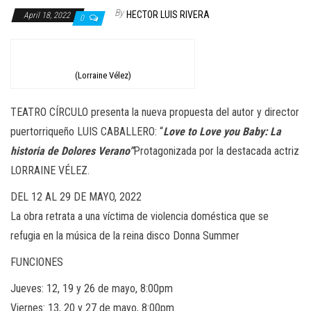
n
By
HECTOR LUIS RIVERA
April 18, 2022
0
(Lorraine Vélez)
TEATRO CÍRCULO presenta la nueva propuesta del autor y director
puertorriqueño LUIS CABALLERO:
“
Love to Love you Baby: La
historia de Dolores Verano”
Protagonizada por la destacada actriz
LORRAINE VÉLEZ.
DEL 12 AL 29 DE MAYO, 2022
La obra
retrata a una víctima de violencia doméstica que se
refugia
en la música de la reina disco Donna Summer
FUNCIONES
Jueves: 12, 19 y 26 de mayo, 8:00pm
Viernes: 13, 20 y 27 de mayo, 8:00pm