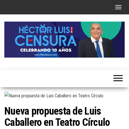
Skip
T
to
o
the
g
content
g
l
e
n
a
Héctor
v
Luis Sin
i
Censura
g
a
t
Nueva propuesta de Luis
i
Caballero en Teatro Círculo
o