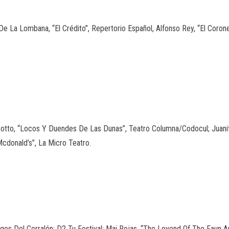
De La Lombana, “El Crédito”, Repertorio Español, Alfonso Rey, “El Coron
 Cotto, “Locos Y Duendes De Las Dunas”, Teatro Columna/Codocul; Juanita
cdonald’s”, La Micro Teatro.
os Del Corralón; D2 Tu Festival; Mai Rojas, “The Leyend Of The Faun And