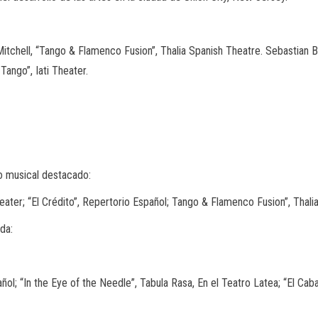
itchell, “Tango & Flamenco Fusion”, Thalia Spanish Theatre. Sebastian Be
ango”, Iati Theater.
 musical destacado:
heater; “El Crédito”, Repertorio Español; Tango & Flamenco Fusion”, Thali
da:
ol; “In the Eye of the Needle”, Tabula Rasa, En el Teatro Latea; “El Caba