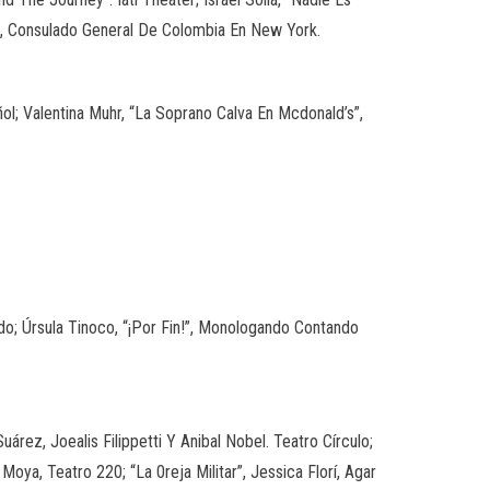
s”, Consulado General De Colombia En New York.
ñol; Valentina Muhr, “La Soprano Calva En Mcdonald’s”,
ndo; Úrsula Tinoco, “¡Por Fin!”, Monologando Contando
rez, Joealis Filippetti Y Anibal Nobel. Teatro Círculo;
oya, Teatro 220; “La 0reja Militar”, Jessica Florí, Agar