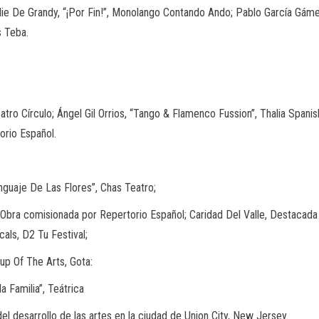
ulie De Grandy, “¡Por Fin!”, Monolango Contando Ando; Pablo García Gáme
s Teba.
tro Círculo; Ángel Gil Orrios, “Tango & Flamenco Fussion”, Thalia Spani
orio Español.
guaje De Las Flores”, Chas Teatro;
a”, Obra comisionada por Repertorio Español; Caridad Del Valle, Destac
als, D2 Tu Festival;
up Of The Arts, Gota:
 Familia”, Teátrica
del desarrollo de las artes en la ciudad de Union City, New Jersey.