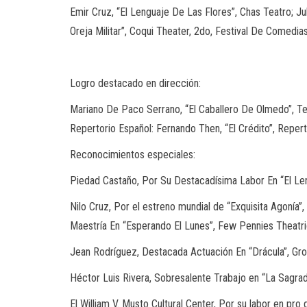
Emir Cruz, “El Lenguaje De Las Flores”, Chas Teatro; J
Oreja Militar”, Coqui Theater, 2do, Festival De Comedia
Logro destacado en dirección:
Mariano De Paco Serrano, “El Caballero De Olmedo”, Tea
Repertorio Español: Fernando Then, “El Crédito”, Repert
Reconocimientos especiales:
Piedad Castaño, Por Su Destacadísima Labor En “El Len
Nilo Cruz, Por el estreno mundial de “Exquisita Agoní
Maestría En “Esperando El Lunes”, Few Pennies Theatric
Jean Rodríguez, Destacada Actuación En “Drácula”, Gro
Héctor Luis Rivera, Sobresalente Trabajo en “La Sagrada
El William V. Musto Cultural Center, Por su labor en pro 