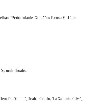
ltrán, “Pedro Infante: Cien Años Pienso En Ti”, Id
a Spanish Theatre.
llero De Olmedo”, Teatro Círculo; “La Cantante Calva”,