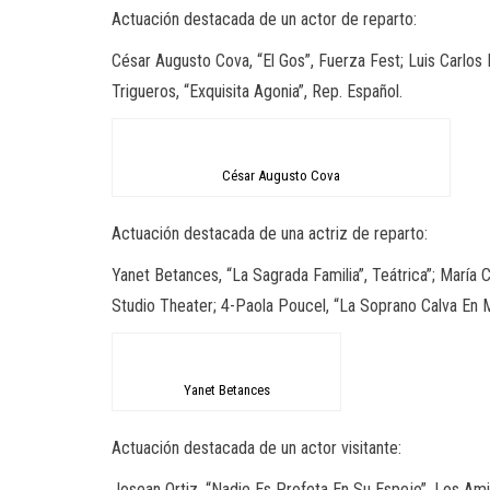
Actuación destacada de un actor de reparto:
César Augusto Cova, “El Gos”, Fuerza Fest; Luis Carlos 
Trigueros, “Exquisita Agonia”, Rep. Español.
César Augusto Cova
Actuación destacada de una actriz de reparto:
Yanet Betances, “La Sagrada Familia”, Teátrica”; María
Studio Theater; 4-Paola Poucel, “La Soprano Calva En M
Yanet Betances
Actuación destacada de un actor visitante:
Josean Ortiz, “Nadie Es Profeta En Su Espejo”, Los Amig