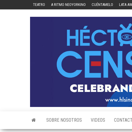
Skip
TEATRO
A RITMO NEOYORKINO
CUÉNTAMELO
LATA A
to
the
content
SOBRE NOSOTROS
VIDEOS
CONTAC