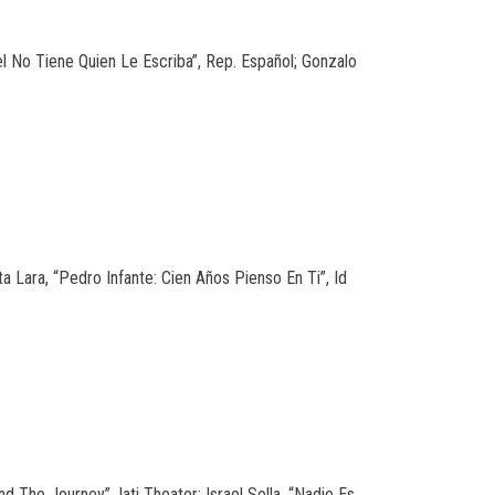
el No Tiene Quien Le Escriba”, Rep. Español; Gonzalo
 Lara, “Pedro Infante: Cien Años Pienso En Ti”, Id
 The Journey”. Iati Theater; Israel Solla, “Nadie Es