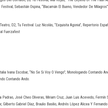
u Festival; Sebastián Ospina, “Blacamán El Bueno, Vendedor De Milagro
atro; D2, Tu Festival: Luz Nicolás, “Exquisita Agonia”, Repertorio Espa
val Fuerzafest
; Natalia Ivana Escobar, “No Se Si Voy O Vengo”; Monologando Contando A
ando Contando Ando.
a Padrao, José Cheo Oliveras, Miriam Cruz, Juan Luis Acevedo, Fermín Suá
 Gilberto Gabriel Díaz, Braulio Basilio, Andrés López Alicea Y Fernando M