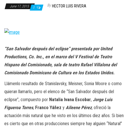
n
By
HECTOR LUIS RIVERA
June 17, 2015
0
“San Salvador después del eclipse” presentada por United
Productions, Co. Inc., en el marco del V Festival de Teatro
Hispano del Comisionado, sala de teatro Rafael Villalona del
Comisionado Dominicano de Cultura en los Estados Unidos.
Llámenlo resultado de Stanislavsky, Meisner, Sonia Moore o como
quieran llamarlo, pero el elenco de “San Salvador después del
eclipse”, compuesto por
Natalia Ivana Escobar
,
Jorge Luis
Figueroa Torres
,
Franco Yáñez
y
Aileene Pérez
, ofreció la
actuación más natural que he visto en los últimos diez años. Si bien
es cierto que en otras producciones siempre hay alguien “Natural”