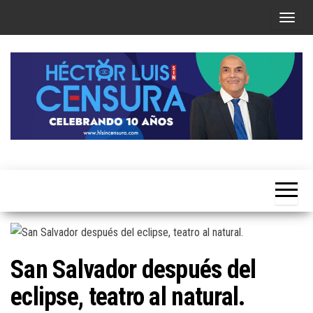
Skip
T
to
o
the
g
content
g
l
e
n
a
Héctor
v
Luis Sin
i
Censura
g
a
t
San Salvador después del
i
eclipse, teatro al natural.
o