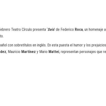
brero Teatro Círculo presenta ‘
Seis
’ de Federico
Roca
, un homenaje a
to.
añol con sobretítulos en inglés. En esta puesta el humor y los prejuicios
ndez
, Mauricio
Martínez
y Mario
Mattei
, representan personajes que r