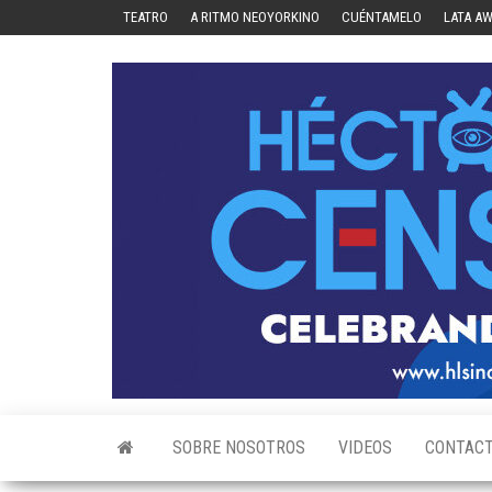
Skip
TEATRO
A RITMO NEOYORKINO
CUÉNTAMELO
LATA A
to
the
content
SOBRE NOSOTROS
VIDEOS
CONTAC