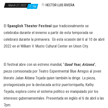
n
By
HECTOR LUIS RIVERA
March 27, 2022
0
El
Spanglish Theater Festival
que tradicionalmente se
celebraba durante el invierno a partir de esta temporada se
celebrará durante la primavera.
En esta ocasión del 6 al 10 de abril
2022 en el William V. Musto Cultural Center en Union City.
El festival abre con un estreno mundial; “
Good Year, Arizona
”,
pieza comisionada por Teatro Experimental Blue Amigos al joven
literato Julian Aldana Tejada quien también la dirige. La pieza,
protagonizada por la destacada actriz puertorriqueña, Kathy
Tejada, explora como el sistema político es manipulado por los
intereses gubernamentales. Presentada en inglés el 6 de abril a las
7pm.