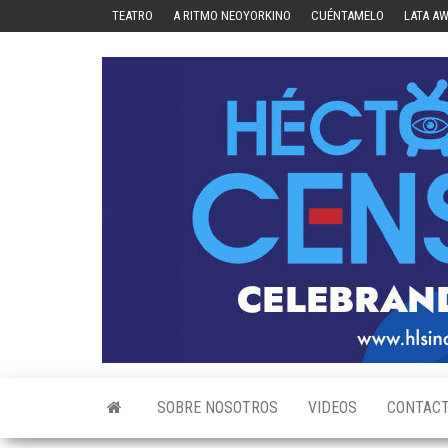
Skip
TEATRO
A RITMO NEOYORKINO
CUÉNTAMELO
LATA A
to
the
content
SOBRE NOSOTROS
VIDEOS
CONTAC