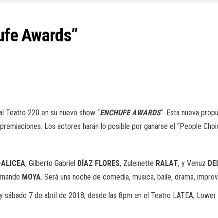
hufe Awards”
al Teatro 220 en su nuevo show “
ENCHUFE
AWARDS
”. Esta nueva prop
premiaciones. Los actores harán lo posible por ganarse el “People Choi
-ALICEA
, Gilberto Gabriel
DÍAZ FLORES
, Zuleinette
RALAT
, y Venuz
DE
ernando
MOYA
. Será una noche de comedia, música, baile, drama, improvi
6 y sábado 7 de abril de 2018, desde las 8pm en el Teatro LATEA, Lower 