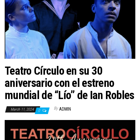
n
Teatro Círculo en su 30
aniversario con el estreno
mundial de “Lío” de Ian Robles
By
ADMIN
March 11, 2024
0