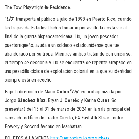
The Tow Playwright-in-Residence.
“
LÍO
” transporta al público a julio de 1898 en Puerto Rico, cuando
las tropas de Estados Unidos tomaron por asalto la costa sur al
final de la guerra hispanoamericana. Lío, un joven pescador
puertorriqueño, ayuda a un soldado estadounidense que fue
abandonado por su tropa. Mientras ambos tratan de comunicarse,
el tiempo se desdobla y Lío se encuentra de repente atrapado en
una pesadilla cíclica de explotación colonial en la que su identidad
siempre está en acecho.
Bajo la dirección de Mario
Colón
“
Lío
” es protagonizada por
Jorge
Sánchez Díaz
, Bryan J.
Cortés
y Karina
Curet
. Se
presentará del 15 al 31 de marzo de 2024 en la sala principal del
renovado edificio de Teatro Círculo, 64 East 4th Street, entre
Bowery y Second Avenue en Manhattan.
BOLETOS A LA VENTA
http://teatrocirculo.org/tickets