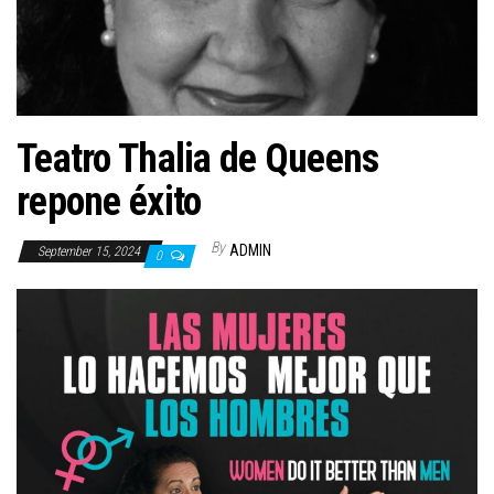
n
Teatro Thalia de Queens
repone éxito
By
ADMIN
September 15, 2024
0