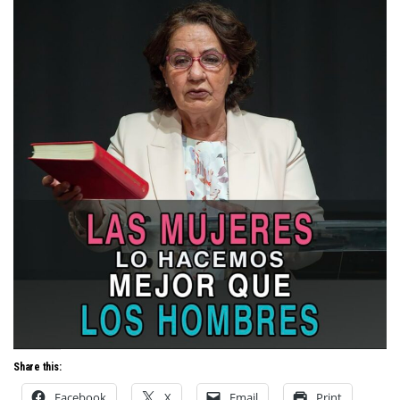
Share this:
Facebook
X
Email
Print